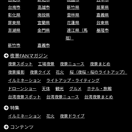
台南市
高雄市
新竹県
苗栗県
彰化県
南投県
雲林県
嘉義県
屏東県
宜蘭県
花蓮県
台東県
澎湖県
金門県
連江県（馬
基隆市
祖）
新竹市
嘉義市
夜景FANマガジン
夜景スポット
工場夜景
夜景ニュース
夜景まとめ
夜景撮影
夜景クイズ
花火
桜（夜桜・桜のライトアップ）
イルミネーション
ライトアップ・ライティング
ドローンショー
天体
観光
グルメ
ホテル・旅館
台湾夜景スポット
台湾夜景ニュース
台湾夜景まとめ
特集
イルミネーション
花火
夜景ドライブ
コンテンツ