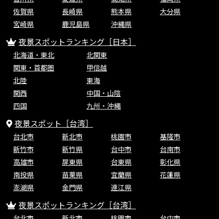
佐賀県
長崎県
熊本県
大分県
宮崎県
鹿児島県
沖縄県
夜景スポットランキング［日本］
北海道・東北
北関東
関東・首都圏
甲信越
北陸
東海
関西
中国・山陰
四国
九州・沖縄
夜景スポット［台湾］
台北市
新北市
桃園市
基隆市
新竹市
新竹県
台中市
台南市
高雄市
屏東県
台東県
彰化県
南投県
苗栗県
宜蘭県
花蓮県
澎湖県
金門県
連江県
夜景スポットランキング［台湾］
台北市
新北市
桃園市
台中市