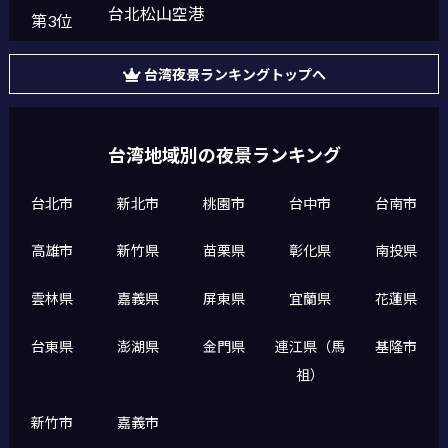
台北松山空港
第3位
台湾夜景ランキングトップへ
台湾地域別の夜景ランキング
台北市
新北市
桃園市
台中市
台南市
高雄市
新竹県
苗栗県
彰化県
南投県
雲林県
嘉義県
屏東県
宜蘭県
花蓮県
台東県
澎湖県
金門県
連江県（馬
基隆市
祖）
新竹市
嘉義市