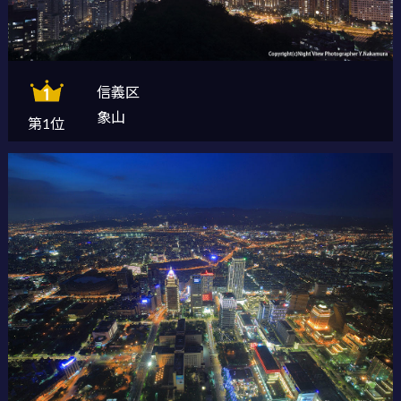
信義区
象山
第1位