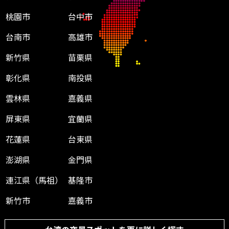
桃園市
台中市
台南市
高雄市
新竹県
苗栗県
彰化県
南投県
雲林県
嘉義県
屏東県
宜蘭県
花蓮県
台東県
澎湖県
金門県
連江県（馬祖）
基隆市
新竹市
嘉義市