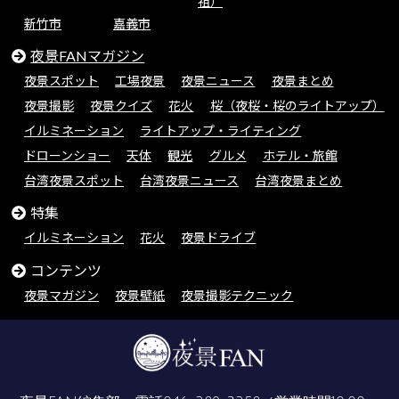
祖）
新竹市
嘉義市
夜景FANマガジン
夜景スポット
工場夜景
夜景ニュース
夜景まとめ
夜景撮影
夜景クイズ
花火
桜（夜桜・桜のライトアップ）
イルミネーション
ライトアップ・ライティング
ドローンショー
天体
観光
グルメ
ホテル・旅館
台湾夜景スポット
台湾夜景ニュース
台湾夜景まとめ
特集
イルミネーション
花火
夜景ドライブ
コンテンツ
夜景マガジン
夜景壁紙
夜景撮影テクニック