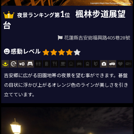
1
楓林步道展望
夜景ランキング第
位
台
花蓮縣吉安鄉福興路405巷28號
感動レベル
吉安郷に広がる田園地帯の夜景を望む事ができます。碁盤
の目状に浮かび上がるオレンジ色のラインが美しさを引き
立てています。