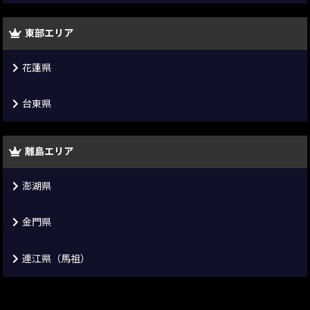
東部エリア
花蓮県
台東県
離島エリア
澎湖県
金門県
連江県（馬祖）