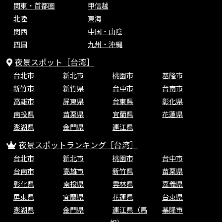
関東・首都圏
甲信越
北陸
東海
関西
中国・山陰
四国
九州・沖縄
夜景スポット［台湾］
台北市
新北市
桃園市
基隆市
新竹市
新竹県
台中市
台南市
高雄市
屏東県
台東県
彰化県
南投県
苗栗県
宜蘭県
花蓮県
澎湖県
金門県
連江県
夜景スポットランキング［台湾］
台北市
新北市
桃園市
台中市
台南市
高雄市
新竹県
苗栗県
彰化県
南投県
雲林県
嘉義県
屏東県
宜蘭県
花蓮県
台東県
澎湖県
金門県
連江県（馬
基隆市