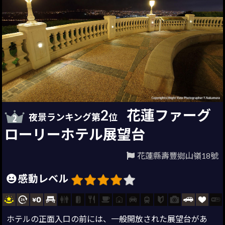
2
花蓮ファーグ
夜景ランキング第
位
ローリーホテル展望台
花蓮縣壽豐鄉山嶺18號
感動レベル
ホテルの正面入口の前には、一般開放された展望台があ