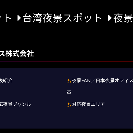
ット
台湾夜景スポット
夜
ス株式会社
表紹介
夜景FAN／日本夜景オフィ
革
応夜景ジャンル
対応夜景エリア