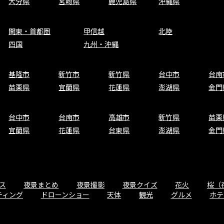
大分県
宮崎県
鹿児島県
沖縄県
関東・首都圏
甲信越
北陸
四国
九州・沖縄
基隆市
新竹市
新竹県
台中市
台南
苗栗県
宜蘭県
花蓮県
澎湖県
金門
台中市
台南市
高雄市
新竹県
苗栗
宜蘭県
花蓮県
台東県
澎湖県
金門
ス
夜景まとめ
夜景撮影
夜景クイズ
花火
桜（
ティング
ドローンショー
天体
観光
グルメ
ホテ