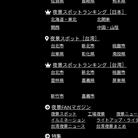
佐賀県
長崎県
熊本県
夜景スポットランキング［日本］
北海道・東北
北関東
関西
中国・山陰
夜景スポット［台湾］
台北市
新北市
桃園市
台東県
彰化県
南投県
夜景スポットランキング［台湾］
台北市
新北市
桃園市
雲林県
嘉義県
屏東県
新竹市
嘉義市
夜景FANマガジン
夜景スポット
工場夜景
夜景ニュー
イルミネーション
ライトアップ・ライ
台湾夜景ニュース
台湾夜景まとめ
特集