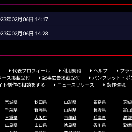
023年02月06日 14:17
023年02月06日 14:28
報
代表プロフィール
利用規約
ヘルプ
プラ
リース掲載受付
記事広告掲載受付
パンフレット・ポ
サイト制作の相談をする
ニュースリリース
動作環境
宮城県
秋田県
山形県
福島県
茨城
千葉県
新潟県
山梨県
長野県
富山
三重県
大阪府
京都府
兵庫県
滋賀
広島県
山口県
徳島県
香川県
愛媛