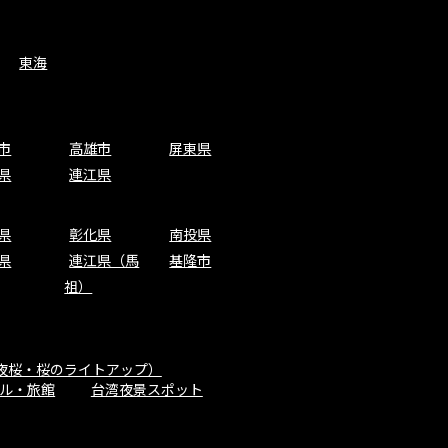
東海
市
高雄市
屏東県
県
連江県
県
彰化県
南投県
県
連江県（馬
基隆市
祖）
夜桜・桜のライトアップ）
ル・旅館
台湾夜景スポット