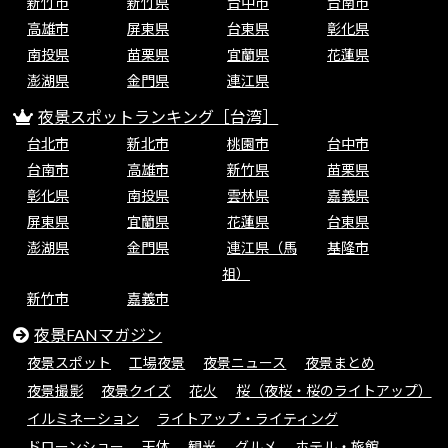
新竹市
新竹県
台中市
台南市
高雄市
屏東県
台東県
彰化県
南投県
苗栗県
宜蘭県
花蓮県
澎湖県
金門県
連江県
夜景スポットランキング［台湾］
台北市
新北市
桃園市
台中市
台南市
高雄市
新竹県
苗栗県
彰化県
南投県
雲林県
嘉義県
屏東県
宜蘭県
花蓮県
台東県
澎湖県
金門県
連江県（馬
基隆市
祖）
新竹市
嘉義市
夜景FANマガジン
夜景スポット
工場夜景
夜景ニュース
夜景まとめ
夜景撮影
夜景クイズ
花火
桜（夜桜・桜のライトアップ）
イルミネーション
ライトアップ・ライティング
ドローンショー
天体
観光
グルメ
ホテル・旅館