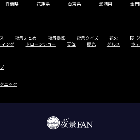
宜蘭県
花蓮県
台東県
澎湖県
金門
ス
夜景まとめ
夜景撮影
夜景クイズ
花火
桜（
ティング
ドローンショー
天体
観光
グルメ
ホテ
ブ
クニック