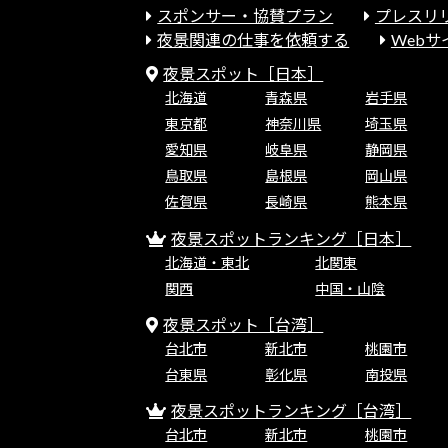
スポンサー・協賛プラン
プレスリ
夜景関連の仕事を依頼する
Web
夜景スポット［日本］
北海道
青森県
岩手県
東京都
神奈川県
埼玉県
愛知県
岐阜県
静岡県
鳥取県
島根県
岡山県
佐賀県
長崎県
熊本県
夜景スポットランキング［日本］
北海道・東北
北関東
関西
中国・山陰
夜景スポット［台湾］
台北市
新北市
桃園市
台東県
彰化県
南投県
夜景スポットランキング［台湾］
台北市
新北市
桃園市