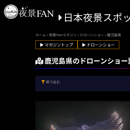
日本夜景スポ
ホーム
>
夜景FANマガジン
>
ドローンショー
>
鹿児島県
▶ マガジントップ
▶ ドローンショー
鹿児島県のドローンショー
絞り込む