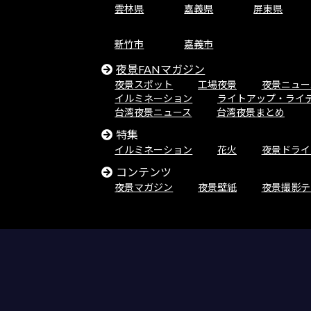
雲林県
嘉義県
屏東県
新竹市
嘉義市
夜景FANマガジン
夜景スポット
工場夜景
夜景ニュー
イルミネーション
ライトアップ・ライ
台湾夜景ニュース
台湾夜景まとめ
特集
イルミネーション
花火
夜景ドライ
コンテンツ
夜景マガジン
夜景壁紙
夜景撮影テ