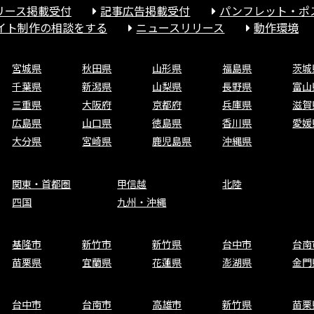
リース掲載受付
記事広告掲載受付
パンフレット・ポ
サイト制作の相談をする
ニュースリリース
動作環境
宮城県
秋田県
山形県
福島県
茨城
千葉県
新潟県
山梨県
長野県
富山
三重県
大阪府
京都府
兵庫県
滋賀
広島県
山口県
徳島県
香川県
愛媛
大分県
宮崎県
鹿児島県
沖縄県
関東・首都圏
甲信越
北陸
四国
九州・沖縄
基隆市
新竹市
新竹県
台中市
台南
苗栗県
宜蘭県
花蓮県
澎湖県
金門
台中市
台南市
高雄市
新竹県
苗栗