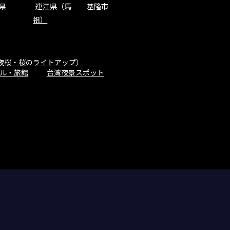
県
連江県（馬
基隆市
祖）
夜桜・桜のライトアップ）
ル・旅館
台湾夜景スポット