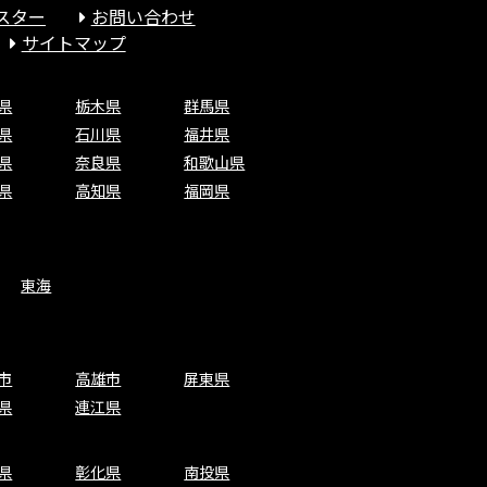
スター
お問い合わせ
サイトマップ
県
栃木県
群馬県
県
石川県
福井県
県
奈良県
和歌山県
県
高知県
福岡県
東海
市
高雄市
屏東県
県
連江県
県
彰化県
南投県