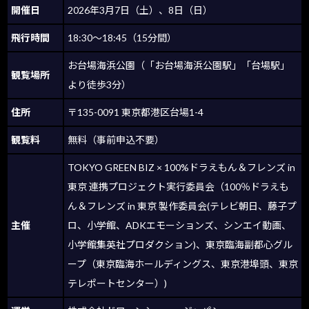
開催日
2026年3月7日（土）、8日（日）
飛行時間
18:30〜18:45（15分間）
お台場海浜公園（「お台場海浜公園駅」「台場駅」
観覧場所
より徒歩3分）
住所
〒135-0091 東京都港区台場1-4
観覧料
無料（事前申込不要）
TOKYO GREEN BIZ × 100%ドラえもん＆フレンズ in
東京 連携プロジェクト実行委員会（100％ドラえも
ん＆フレンズ in 東京 製作委員会(テレビ朝日、藤子プ
主催
ロ、小学館、ADKエモーションズ、シンエイ動画、
小学館集英社プロダクション)、東京臨海副都心グル
ープ（東京臨海ホールディングス、東京港埠頭、東京
テレポートセンター）)