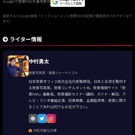
Googleで夜景FANを優先表示
設定するとGoogle検索「トップニュース」に夜景FANの記事が優先表示されやすくなり
ます。
ライター情報
中村勇太
夜景写真家／夜景ジャーナリスト
日本夜景オフィス株式会社代表取締役。日本と台湾を取材す
る夜景写真家。夜景コンサルタント®。夜景情報サイト「夜
景FAN」編集長。夜景撮影セミナー講師、ガイド・解説、テ
レビ・ラジオ番組出演、記事執筆、企画監修等、夜景に関す
ることであれば何でもお任せ下さい。
対応可能な仕事