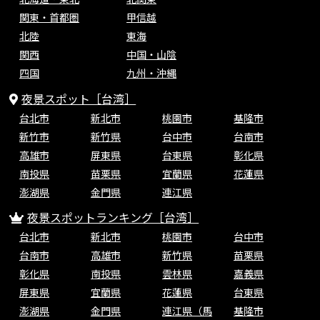
関東・首都圏
甲信越
北陸
東海
関西
中国・山陰
四国
九州・沖縄
夜景スポット［台湾］
台北市
新北市
桃園市
基隆市
新竹市
新竹県
台中市
台南市
高雄市
屏東県
台東県
彰化県
南投県
苗栗県
宜蘭県
花蓮県
澎湖県
金門県
連江県
夜景スポットランキング［台湾］
台北市
新北市
桃園市
台中市
台南市
高雄市
新竹県
苗栗県
彰化県
南投県
雲林県
嘉義県
屏東県
宜蘭県
花蓮県
台東県
澎湖県
金門県
連江県（馬
基隆市