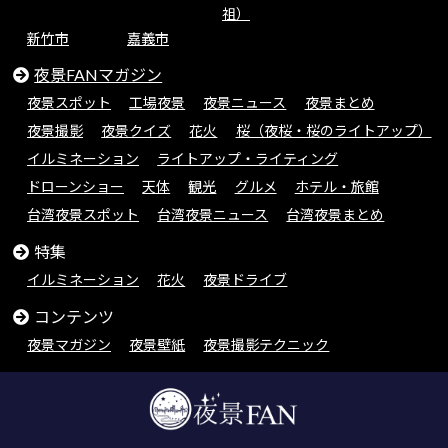
祖）
新竹市
嘉義市
夜景FANマガジン
夜景スポット
工場夜景
夜景ニュース
夜景まとめ
夜景撮影
夜景クイズ
花火
桜（夜桜・桜のライトアップ）
イルミネーション
ライトアップ・ライティング
ドローンショー
天体
観光
グルメ
ホテル・旅館
台湾夜景スポット
台湾夜景ニュース
台湾夜景まとめ
特集
イルミネーション
花火
夜景ドライブ
コンテンツ
夜景マガジン
夜景壁紙
夜景撮影テクニック