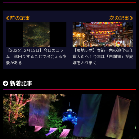
前の記事
次の記事
【2026年2月15日】今日のコラ
【現地レポ】春節一色の迪化街年
ム｜遠回りすることで出会える夜
貨大街へ！今年は「白爛猫」が愛
景がある
嬌をふりまく
新着記事