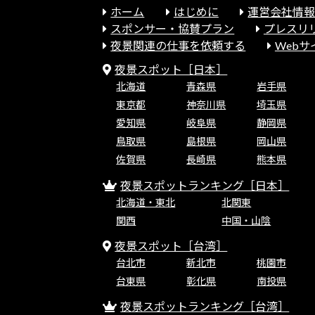
ホーム
はじめに
運営会社情
スポンサー・協賛プラン
プレスリ
夜景関連の仕事を依頼する
Web
夜景スポット［日本］
北海道
青森県
岩手県
東京都
神奈川県
埼玉県
愛知県
岐阜県
静岡県
鳥取県
島根県
岡山県
佐賀県
長崎県
熊本県
夜景スポットランキング［日本］
北海道・東北
北関東
関西
中国・山陰
夜景スポット［台湾］
台北市
新北市
桃園市
台東県
彰化県
南投県
夜景スポットランキング［台湾］