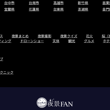
台中市
台南市
高雄市
新竹県
苗栗
宜蘭県
花蓮県
台東県
澎湖県
金門
ス
夜景まとめ
夜景撮影
夜景クイズ
花火
桜（
ティング
ドローンショー
天体
観光
グルメ
ホテ
ブ
クニック