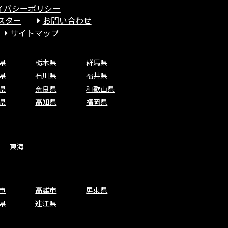
イバシーポリシー
スター
お問い合わせ
サイトマップ
県
栃木県
群馬県
県
石川県
福井県
県
奈良県
和歌山県
県
高知県
福岡県
東海
市
高雄市
屏東県
県
連江県