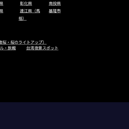
県
彰化県
南投県
県
連江県（馬
基隆市
祖）
夜桜・桜のライトアップ）
ル・旅館
台湾夜景スポット