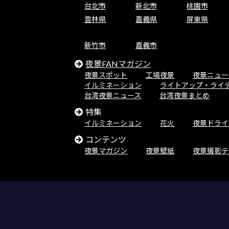
台北市
新北市
桃園市
雲林県
嘉義県
屏東県
新竹市
嘉義市
夜景FANマガジン
夜景スポット
工場夜景
夜景ニュー
イルミネーション
ライトアップ・ライ
台湾夜景ニュース
台湾夜景まとめ
特集
イルミネーション
花火
夜景ドライ
コンテンツ
夜景マガジン
夜景壁紙
夜景撮影テ