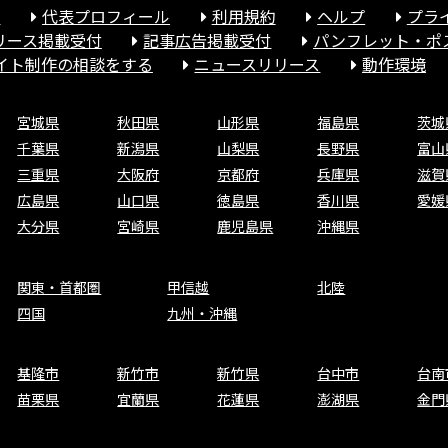
報
代表プロフィール
利用規約
ヘルプ
プラ
リース掲載受付
記事広告掲載受付
パンフレット・ポ
サイト制作の相談をする
ニュースリリース
動作環境
宮城県
秋田県
山形県
福島県
茨城
千葉県
新潟県
山梨県
長野県
富山
三重県
大阪府
京都府
兵庫県
滋賀
広島県
山口県
徳島県
香川県
愛媛
大分県
宮崎県
鹿児島県
沖縄県
関東・首都圏
甲信越
北陸
四国
九州・沖縄
基隆市
新竹市
新竹県
台中市
台南
苗栗県
宜蘭県
花蓮県
澎湖県
金門