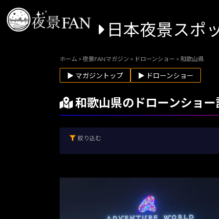
日本夜景スポ
ホーム
>
夜景FANマガジン
>
ドローンショー
>
和歌山県
▶ マガジントップ
▶ ドローンショー
和歌山県のドローンショー
絞り込む