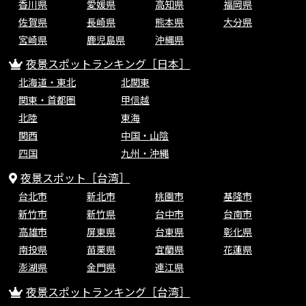
香川県
愛媛県
高知県
福岡県
佐賀県
長崎県
熊本県
大分県
宮崎県
鹿児島県
沖縄県
夜景スポットランキング［日本］
北海道・東北
北関東
関東・首都圏
甲信越
北陸
東海
関西
中国・山陰
四国
九州・沖縄
夜景スポット［台湾］
台北市
新北市
桃園市
基隆市
新竹市
新竹県
台中市
台南市
高雄市
屏東県
台東県
彰化県
南投県
苗栗県
宜蘭県
花蓮県
澎湖県
金門県
連江県
夜景スポットランキング［台湾］