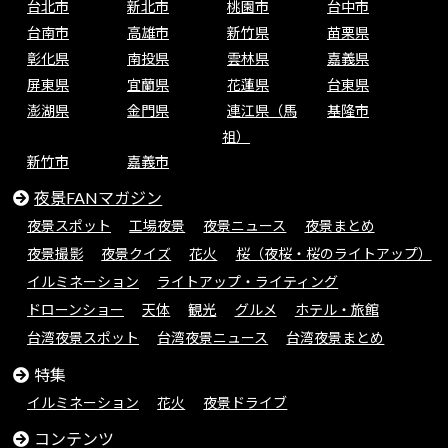
台北市
新北市
桃園市
台中市
台南市
高雄市
新竹県
苗栗県
彰化県
南投県
雲林県
嘉義県
屏東県
宜蘭県
花蓮県
台東県
澎湖県
金門県
連江県（馬
基隆市
祖）
新竹市
嘉義市
夜景FANマガジン
夜景スポット
工場夜景
夜景ニュース
夜景まとめ
夜景撮影
夜景クイズ
花火
桜（夜桜・桜のライトアップ）
イルミネーション
ライトアップ・ライティング
ドローンショー
天体
観光
グルメ
ホテル・旅館
台湾夜景スポット
台湾夜景ニュース
台湾夜景まとめ
特集
イルミネーション
花火
夜景ドライブ
コンテンツ