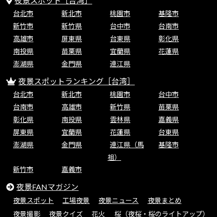
夜景スポット［台湾］
台北市
新北市
桃園市
基隆市
新竹市
新竹県
台中市
台南市
高雄市
屏東県
台東県
彰化県
南投県
苗栗県
宜蘭県
花蓮県
澎湖県
金門県
連江県
夜景スポットランキング［台湾］
台北市
新北市
桃園市
台中市
台南市
高雄市
新竹県
苗栗県
彰化県
南投県
雲林県
嘉義県
屏東県
宜蘭県
花蓮県
台東県
澎湖県
金門県
連江県（馬
基隆市
祖）
新竹市
嘉義市
夜景FANマガジン
夜景スポット
工場夜景
夜景ニュース
夜景まとめ
夜景撮影
夜景クイズ
花火
桜（夜桜・桜のライトアップ）