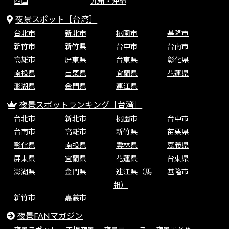
四国
九州・沖縄
夜景スポット［台湾］
台北市
新北市
桃園市
基隆市
新竹市
新竹県
台中市
台南市
高雄市
屏東県
台東県
彰化県
南投県
苗栗県
宜蘭県
花蓮県
澎湖県
金門県
連江県
夜景スポットランキング［台湾］
台北市
新北市
桃園市
台中市
台南市
高雄市
新竹県
苗栗県
彰化県
南投県
雲林県
嘉義県
屏東県
宜蘭県
花蓮県
台東県
澎湖県
金門県
連江県（馬
基隆市
祖）
新竹市
嘉義市
夜景FANマガジン