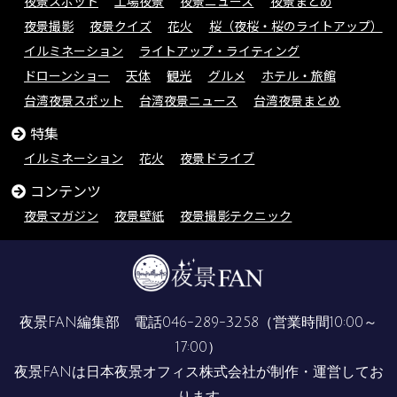
夜景スポット
工場夜景
夜景ニュース
夜景まとめ
夜景撮影
夜景クイズ
花火
桜（夜桜・桜のライトアップ）
イルミネーション
ライトアップ・ライティング
ドローンショー
天体
観光
グルメ
ホテル・旅館
台湾夜景スポット
台湾夜景ニュース
台湾夜景まとめ
特集
イルミネーション
花火
夜景ドライブ
コンテンツ
夜景マガジン
夜景壁紙
夜景撮影テクニック
夜景FAN編集部 電話
046-289-3258
（営業時間10:00～
17:00）
夜景FANは
日本夜景オフィス株式会社
が制作・運営してお