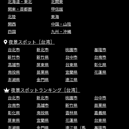
北海道・東北
北関東
関東・首都圏
甲信越
北陸
東海
関西
中国・山陰
四国
九州・沖縄
夜景スポット［台湾］
台北市
新北市
桃園市
基隆市
新竹市
新竹県
台中市
台南市
高雄市
屏東県
台東県
彰化県
南投県
苗栗県
宜蘭県
花蓮県
澎湖県
金門県
連江県
夜景スポットランキング［台湾］
台北市
新北市
桃園市
台中市
台南市
高雄市
新竹県
苗栗県
彰化県
南投県
雲林県
嘉義県
屏東県
宜蘭県
花蓮県
台東県
澎湖県
金門県
連江県（馬
基隆市