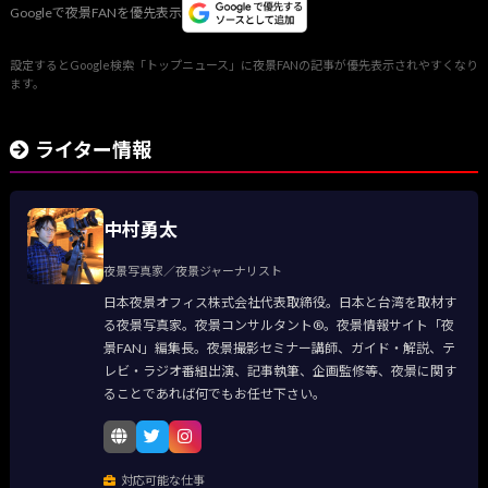
Googleで夜景FANを優先表示
設定するとGoogle検索「トップニュース」に夜景FANの記事が優先表示されやすくなり
ます。
ライター情報
中村勇太
夜景写真家／夜景ジャーナリスト
日本夜景オフィス株式会社代表取締役。日本と台湾を取材す
る夜景写真家。夜景コンサルタント®。夜景情報サイト「夜
景FAN」編集長。夜景撮影セミナー講師、ガイド・解説、テ
レビ・ラジオ番組出演、記事執筆、企画監修等、夜景に関す
ることであれば何でもお任せ下さい。
対応可能な仕事