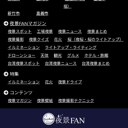
祖）
新竹市
嘉義市
夜景FANマガジン
夜景スポット
工場夜景
夜景ニュース
夜景まとめ
夜景撮影
夜景クイズ
花火
桜（夜桜・桜のライトアップ）
イルミネーション
ライトアップ・ライティング
ドローンショー
天体
観光
グルメ
ホテル・旅館
台湾夜景スポット
台湾夜景ニュース
台湾夜景まとめ
特集
イルミネーション
花火
夜景ドライブ
コンテンツ
夜景マガジン
夜景壁紙
夜景撮影テクニック