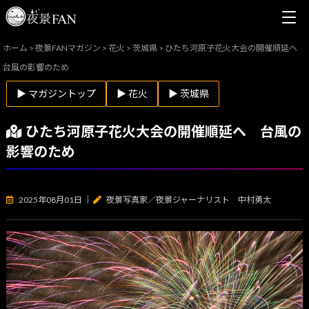
ホーム
>
夜景FANマガジン
>
花火
>
茨城県
>
ひたち河原子花火大会の開催順延へ
台風の影響のため
▶ マガジントップ
▶ 花火
▶ 茨城県
ひたち河原子花火大会の開催順延へ 台風の
影響のため
2025年08月01日
｜
夜景写真家／夜景ジャーナリスト 中村勇太