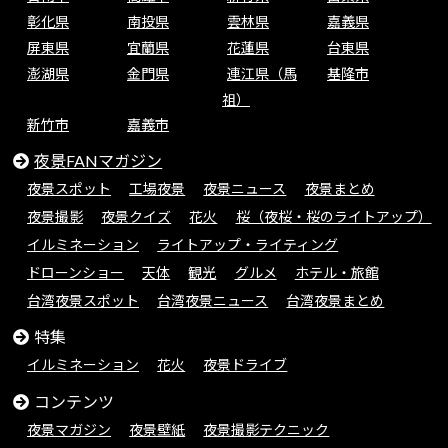
彰化県
南投県
雲林県
嘉義県
屏東県
宜蘭県
花蓮県
台東県
澎湖県
金門県
連江県（馬
基隆市
祖）
新竹市
嘉義市
夜景FANマガジン
夜景スポット
工場夜景
夜景ニュース
夜景まとめ
夜景撮影
夜景クイズ
花火
桜（夜桜・桜のライトアップ）
イルミネーション
ライトアップ・ライティング
ドローンショー
天体
観光
グルメ
ホテル・旅館
台湾夜景スポット
台湾夜景ニュース
台湾夜景まとめ
特集
イルミネーション
花火
夜景ドライブ
コンテンツ
夜景マガジン
夜景壁紙
夜景撮影テクニック