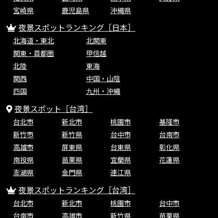
宮崎県
鹿児島県
沖縄県
夜景スポットランキング［日本］
北海道・東北
北関東
関東・首都圏
甲信越
北陸
東海
関西
中国・山陰
四国
九州・沖縄
夜景スポット［台湾］
台北市
新北市
桃園市
基隆市
新竹市
新竹県
台中市
台南市
高雄市
屏東県
台東県
彰化県
南投県
苗栗県
宜蘭県
花蓮県
澎湖県
金門県
連江県
夜景スポットランキング［台湾］
台北市
新北市
桃園市
台中市
台南市
高雄市
新竹県
苗栗県