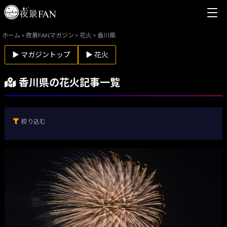
ホーム
>
夜景FANマガジン
>
花火
>
香川県
▶ マガジントップ
▶ 花火
香川県の花火記事一覧
絞り込む