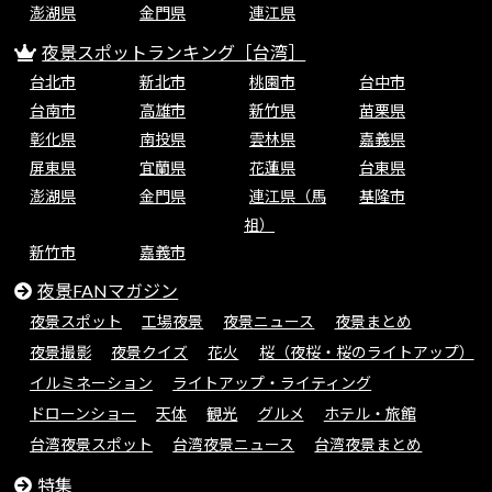
澎湖県
金門県
連江県
夜景スポットランキング［台湾］
台北市
新北市
桃園市
台中市
台南市
高雄市
新竹県
苗栗県
彰化県
南投県
雲林県
嘉義県
屏東県
宜蘭県
花蓮県
台東県
澎湖県
金門県
連江県（馬
基隆市
祖）
新竹市
嘉義市
夜景FANマガジン
夜景スポット
工場夜景
夜景ニュース
夜景まとめ
夜景撮影
夜景クイズ
花火
桜（夜桜・桜のライトアップ）
イルミネーション
ライトアップ・ライティング
ドローンショー
天体
観光
グルメ
ホテル・旅館
台湾夜景スポット
台湾夜景ニュース
台湾夜景まとめ
特集