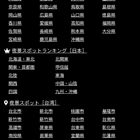
奈良県
和歌山県
鳥取県
島根県
岡山県
広島県
山口県
徳島県
香川県
愛媛県
高知県
福岡県
佐賀県
長崎県
熊本県
大分県
宮崎県
鹿児島県
沖縄県
夜景スポットランキング［日本］
北海道・東北
北関東
関東・首都圏
甲信越
北陸
東海
関西
中国・山陰
四国
九州・沖縄
夜景スポット［台湾］
台北市
新北市
桃園市
基隆市
新竹市
新竹県
台中市
台南市
高雄市
屏東県
台東県
彰化県
南投県
苗栗県
宜蘭県
花蓮県