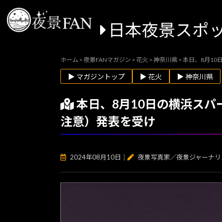
日本夜景スポ
ホーム
>
夜景FANマガジン
>
花火
>
神奈川県
>
本日、8月1
▶ マガジントップ
▶ 花火
▶ 神奈川県
本日、8月10日の横浜ス
注意）発表を受け
2024年08月10日
｜
夜景写真家／夜景ジャーナリ