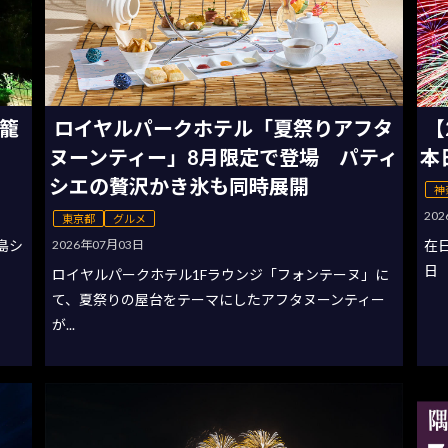
灯籠
ロイヤルパークホテル「夏祭りアフタ
【
ヌーンティー」8月限定で登場 パティ
本
シエの贅沢かき氷も同時展開
神
20
東京都
グルメ
2026年07月03日
の島シ
在
日
ロイヤルパークホテル1Fラウンジ「フォンテーヌ」に
て、夏祭りの屋台をテーマにしたアフタヌーンティー
が...