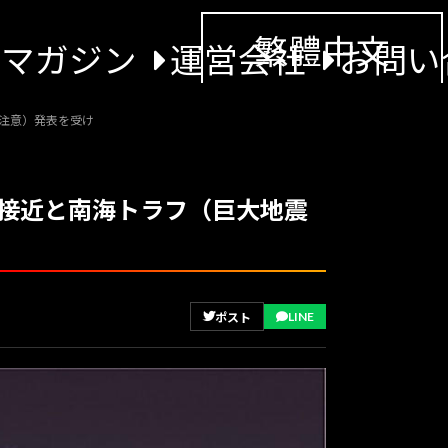
繁體中文
景マガジン
運営会社
お問い
震注意）発表を受け
風接近と南海トラフ（巨大地震
LINE
ポスト