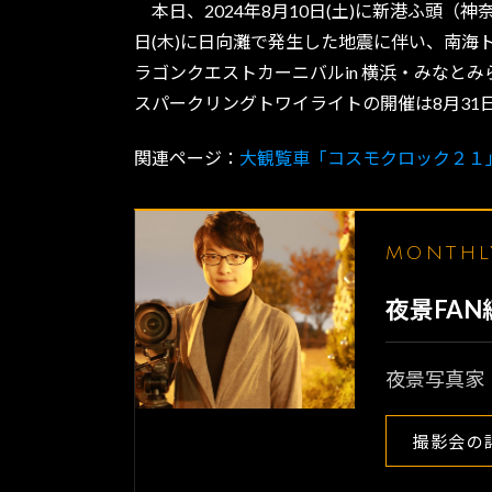
本日、2024年8月10日(土)に新港ふ頭
日(木)に日向灘で発生した地震に伴い、南
ラゴンクエストカーニバルin 横浜・みなと
スパークリングトワイライトの開催は8月31
関連ページ：
大観覧車「コスモクロック２１
MONTH
夜景FA
夜景写真家
撮影会の