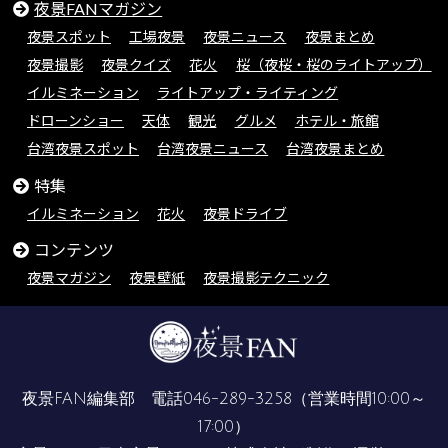
夜景FANマガジン
夜景スポット
工場夜景
夜景ニュース
夜景まとめ
夜景撮影
夜景クイズ
花火
桜（夜桜・桜のライトアップ）
イルミネーション
ライトアップ・ライティング
ドローンショー
天体
観光
グルメ
ホテル・旅館
台湾夜景スポット
台湾夜景ニュース
台湾夜景まとめ
特集
イルミネーション
花火
夜景ドライブ
コンテンツ
夜景マガジン
夜景壁紙
夜景撮影テクニック
夜景FAN編集部 電話
046-289-3258
（営業時間10:00～
17:00）