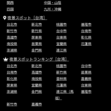
関西
中国・山陰
四国
九州・沖縄
夜景スポット［台湾］
台北市
新北市
桃園市
基隆市
新竹市
新竹県
台中市
台南市
高雄市
屏東県
台東県
彰化県
南投県
苗栗県
宜蘭県
花蓮県
澎湖県
金門県
連江県
夜景スポットランキング［台湾］
台北市
新北市
桃園市
台中市
台南市
高雄市
新竹県
苗栗県
彰化県
南投県
雲林県
嘉義県
屏東県
宜蘭県
花蓮県
台東県
澎湖県
金門県
連江県（馬
基隆市
祖）
新竹市
嘉義市