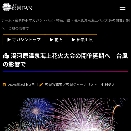
ホーム
>
夜景FANマガジン
>
花火
>
神奈川県
>
湯河原温泉海上花火大会の開催延期
へ 台風の影響で
▶ マガジントップ
▶ 花火
▶ 神奈川県
湯河原温泉海上花火大会の開催延期へ 台風
の影響で
2025年08月03日
｜
夜景写真家／夜景ジャーナリスト 中村勇太