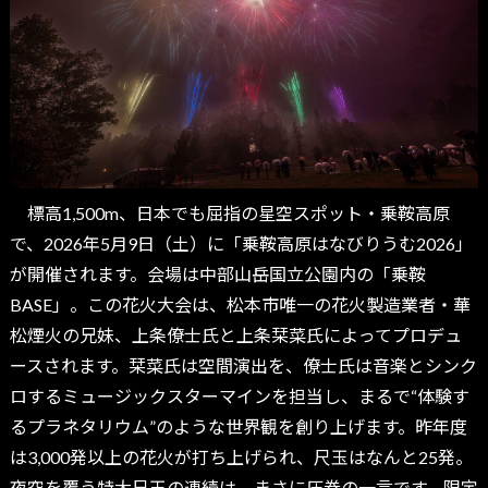
標高1,500m、日本でも屈指の星空スポット・乗鞍高原
で、2026年5月9日（土）に「乗鞍高原はなびりうむ2026」
が開催されます。会場は中部山岳国立公園内の「乗鞍
BASE」。この花火大会は、松本市唯一の花火製造業者・華
松煙火の兄妹、上条僚士氏と上条栞菜氏によってプロデュ
ースされます。栞菜氏は空間演出を、僚士氏は音楽とシンク
ロするミュージックスターマインを担当し、まるで“体験す
るプラネタリウム”のような世界観を創り上げます。昨年度
は3,000発以上の花火が打ち上げられ、尺玉はなんと25発。
夜空を覆う特大尺玉の連続は、まさに圧巻の一言です。限定