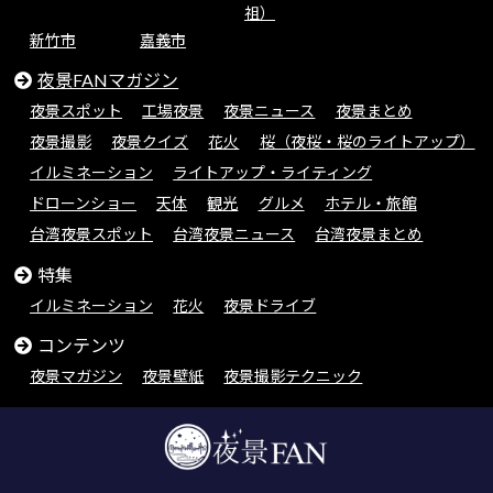
祖）
新竹市
嘉義市
夜景FANマガジン
夜景スポット
工場夜景
夜景ニュース
夜景まとめ
夜景撮影
夜景クイズ
花火
桜（夜桜・桜のライトアップ）
イルミネーション
ライトアップ・ライティング
ドローンショー
天体
観光
グルメ
ホテル・旅館
台湾夜景スポット
台湾夜景ニュース
台湾夜景まとめ
特集
イルミネーション
花火
夜景ドライブ
コンテンツ
夜景マガジン
夜景壁紙
夜景撮影テクニック