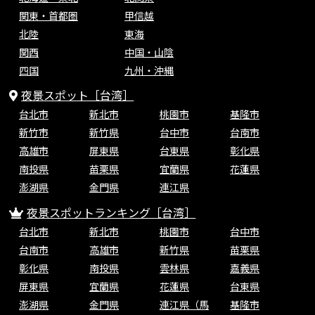
関東・首都圏
甲信越
北陸
東海
関西
中国・山陰
四国
九州・沖縄
夜景スポット［台湾］
台北市
新北市
桃園市
基隆市
新竹市
新竹県
台中市
台南市
高雄市
屏東県
台東県
彰化県
南投県
苗栗県
宜蘭県
花蓮県
澎湖県
金門県
連江県
夜景スポットランキング［台湾］
台北市
新北市
桃園市
台中市
台南市
高雄市
新竹県
苗栗県
彰化県
南投県
雲林県
嘉義県
屏東県
宜蘭県
花蓮県
台東県
澎湖県
金門県
連江県（馬
基隆市