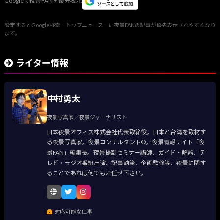
Googleで夜景FANを優先表示
設定するとGoogle検索「トップニュース」に夜景FANの記事が優先表示されやすくなり
ます。
ライター情報
中村勇太
夜景写真家／夜景ジャーナリスト
日本夜景オフィス株式会社代表取締役。日本と台湾を取材す
る夜景写真家。夜景コンサルタント®。夜景情報サイト「夜
景FAN」編集長。夜景撮影セミナー講師、ガイド・解説、テ
レビ・ラジオ番組出演、記事執筆、企画監修等、夜景に関す
ることであれば何でもお任せ下さい。
対応可能な仕事