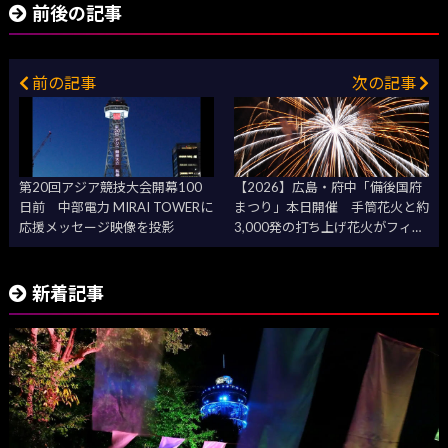
前後の記事
前の記事
次の記事
第20回アジア競技大会開幕100
【2026】広島・府中「備後国府
日前 中部電力 MIRAI TOWERに
まつり」本日開催 手筒花火と約
応援メッセージ映像を投影
3,000発の打ち上げ花火がフィナ
ーレを飾る
新着記事