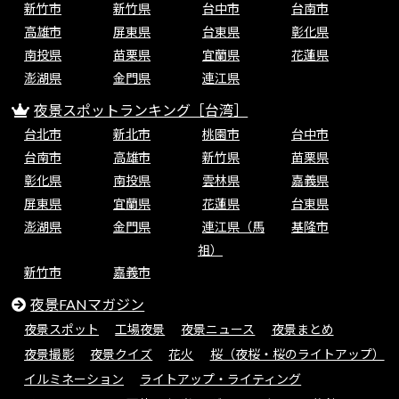
新竹市
新竹県
台中市
台南市
高雄市
屏東県
台東県
彰化県
南投県
苗栗県
宜蘭県
花蓮県
澎湖県
金門県
連江県
夜景スポットランキング［台湾］
台北市
新北市
桃園市
台中市
台南市
高雄市
新竹県
苗栗県
彰化県
南投県
雲林県
嘉義県
屏東県
宜蘭県
花蓮県
台東県
澎湖県
金門県
連江県（馬
基隆市
祖）
新竹市
嘉義市
夜景FANマガジン
夜景スポット
工場夜景
夜景ニュース
夜景まとめ
夜景撮影
夜景クイズ
花火
桜（夜桜・桜のライトアップ）
イルミネーション
ライトアップ・ライティング