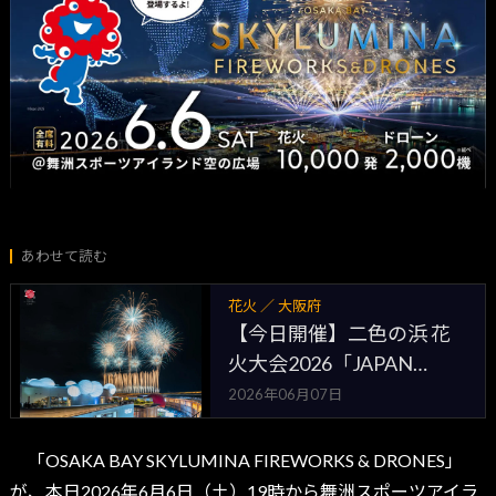
あわせて読む
花火 ／ 大阪府
【今日開催】二色の浜 花
火大会2026「JAPAN
FIREWORKS EXPO」貝塚
2026年06月07日
市・約60分の花火ショー
「OSAKA BAY SKYLUMINA FIREWORKS & DRONES」
が、本日2026年6月6日（土）19時から舞洲スポーツアイラ