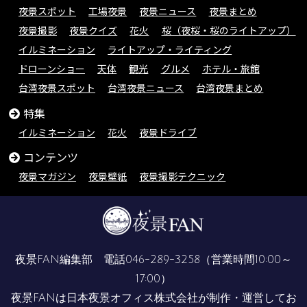
夜景スポット
工場夜景
夜景ニュース
夜景まとめ
夜景撮影
夜景クイズ
花火
桜（夜桜・桜のライトアップ）
イルミネーション
ライトアップ・ライティング
ドローンショー
天体
観光
グルメ
ホテル・旅館
台湾夜景スポット
台湾夜景ニュース
台湾夜景まとめ
特集
イルミネーション
花火
夜景ドライブ
コンテンツ
夜景マガジン
夜景壁紙
夜景撮影テクニック
夜景FAN編集部 電話
046-289-3258
（営業時間10:00～
17:00）
夜景FANは
日本夜景オフィス株式会社
が制作・運営してお