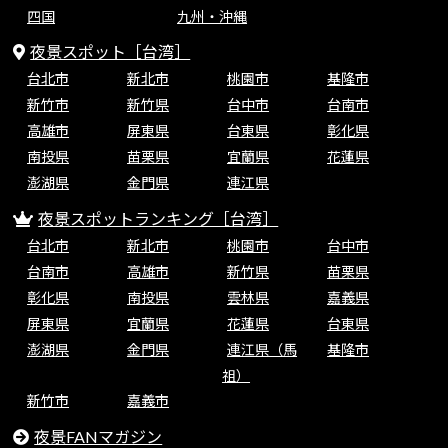
四国
九州・沖縄
夜景スポット［台湾］
台北市
新北市
桃園市
基隆市
新竹市
新竹県
台中市
台南市
高雄市
屏東県
台東県
彰化県
南投県
苗栗県
宜蘭県
花蓮県
澎湖県
金門県
連江県
夜景スポットランキング［台湾］
台北市
新北市
桃園市
台中市
台南市
高雄市
新竹県
苗栗県
彰化県
南投県
雲林県
嘉義県
屏東県
宜蘭県
花蓮県
台東県
澎湖県
金門県
連江県（馬
基隆市
祖）
新竹市
嘉義市
夜景FANマガジン