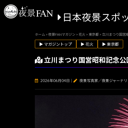
日本夜景スポ
ホーム
>
夜景FANマガジン
>
花火
>
東京都
>
立川まつり国営
▶ マガジントップ
▶ 花火
▶ 東京都
立川まつり国営昭和記念公
2026年06月04日
｜
夜景写真家／夜景ジャーナリ