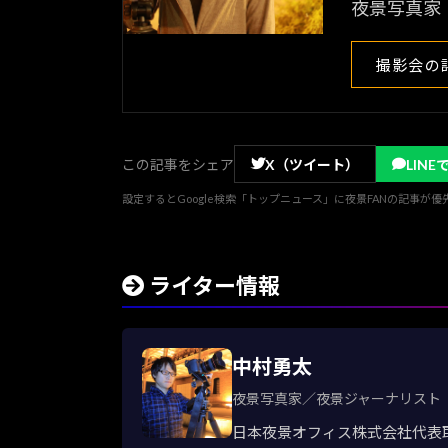
夜景写真家
撮影会の
この記事をシェア
X（ツイート）
LINE
設定するとGoogle検索「トップニュース」に夜景FANの記事が
ライター情報
中村勇太
夜景写真家／夜景ジャーナリスト
日本夜景オフィス株式会社代表