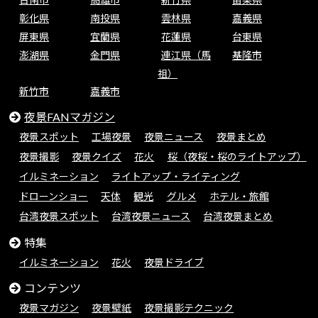
彰化県
南投県
雲林県
嘉義県
屏東県
宜蘭県
花蓮県
台東県
澎湖県
金門県
連江県（馬
基隆市
祖）
新竹市
嘉義市
夜景FANマガジン
夜景スポット
工場夜景
夜景ニュース
夜景まとめ
夜景撮影
夜景クイズ
花火
桜（夜桜・桜のライトアップ）
イルミネーション
ライトアップ・ライティング
ドローンショー
天体
観光
グルメ
ホテル・旅館
台湾夜景スポット
台湾夜景ニュース
台湾夜景まとめ
特集
イルミネーション
花火
夜景ドライブ
コンテンツ
夜景マガジン
夜景壁紙
夜景撮影テクニック