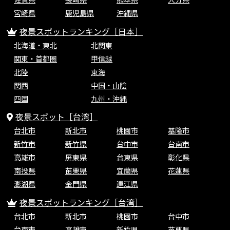
宮崎県
鹿児島県
沖縄県
夜景スポットランキング［日本］
北海道・東北
北関東
関東・首都圏
甲信越
北陸
東海
関西
中国・山陰
四国
九州・沖縄
夜景スポット［台湾］
台北市
新北市
桃園市
基隆市
新竹市
新竹県
台中市
台南市
高雄市
屏東県
台東県
彰化県
南投県
苗栗県
宜蘭県
花蓮県
澎湖県
金門県
連江県
夜景スポットランキング［台湾］
台北市
新北市
桃園市
台中市
台南市
高雄市
新竹県
苗栗県