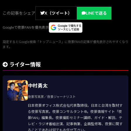
この記事をシェア
X（ツイート）
LINEで送る
Googleで夜景FANを優先表示
設定するとGoogle検索「トップニュース」に夜景FANの記事が優先表示されやすくなり
ます。
ライター情報
中村勇太
夜景写真家／夜景ジャーナリスト
日本夜景オフィス株式会社代表取締役。日本と台湾を取材す
る夜景写真家。夜景コンサルタント®。夜景情報サイト「夜
景FAN」編集長。夜景撮影セミナー講師、ガイド・解説、テ
レビ・ラジオ番組出演、記事執筆、企画監修等、夜景に関す
ることであれば何でもお任せ下さい。