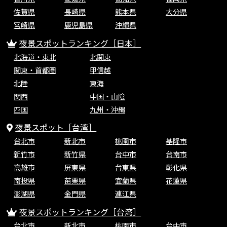
佐賀県
長崎県
熊本県
大分県
宮崎県
鹿児島県
沖縄県
夜景スポットランキング［日本］
北海道・東北
北関東
関東・首都圏
甲信越
北陸
東海
関西
中国・山陰
四国
九州・沖縄
夜景スポット［台湾］
台北市
新北市
桃園市
基隆市
新竹市
新竹県
台中市
台南市
高雄市
屏東県
台東県
彰化県
南投県
苗栗県
宜蘭県
花蓮県
澎湖県
金門県
連江県
夜景スポットランキング［台湾］
台北市
新北市
桃園市
台中市