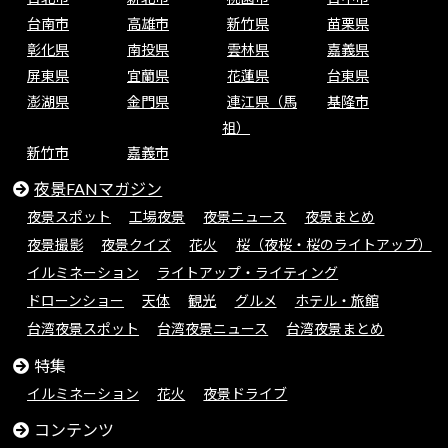
台南市
高雄市
新竹県
苗栗県
彰化県
南投県
雲林県
嘉義県
屏東県
宜蘭県
花蓮県
台東県
澎湖県
金門県
連江県（馬
基隆市
祖）
新竹市
嘉義市
夜景FANマガジン
夜景スポット
工場夜景
夜景ニュース
夜景まとめ
夜景撮影
夜景クイズ
花火
桜（夜桜・桜のライトアップ）
イルミネーション
ライトアップ・ライティング
ドローンショー
天体
観光
グルメ
ホテル・旅館
台湾夜景スポット
台湾夜景ニュース
台湾夜景まとめ
特集
イルミネーション
花火
夜景ドライブ
コンテンツ