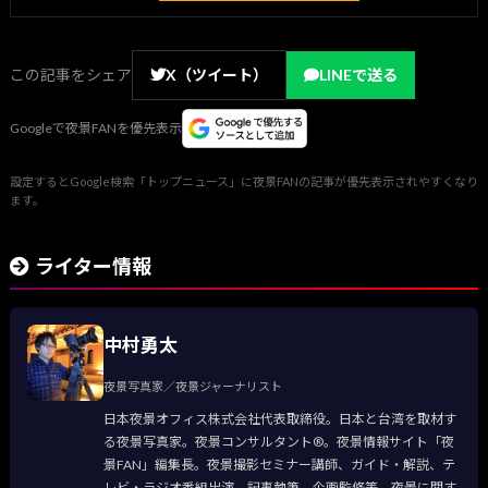
この記事をシェア
X（ツイート）
LINEで送る
Googleで夜景FANを優先表示
設定するとGoogle検索「トップニュース」に夜景FANの記事が優先表示されやすくなり
ます。
ライター情報
中村勇太
夜景写真家／夜景ジャーナリスト
日本夜景オフィス株式会社代表取締役。日本と台湾を取材す
る夜景写真家。夜景コンサルタント®。夜景情報サイト「夜
景FAN」編集長。夜景撮影セミナー講師、ガイド・解説、テ
レビ・ラジオ番組出演、記事執筆、企画監修等、夜景に関す