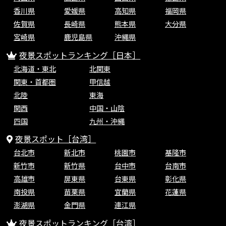
香川県
愛媛県
高知県
福岡県
佐賀県
長崎県
熊本県
大分県
宮崎県
鹿児島県
沖縄県
夜景スポットランキング［日本］
北海道・東北
北関東
関東・首都圏
甲信越
北陸
東海
関西
中国・山陰
四国
九州・沖縄
夜景スポット［台湾］
台北市
新北市
桃園市
基隆市
新竹市
新竹県
台中市
台南市
高雄市
屏東県
台東県
彰化県
南投県
苗栗県
宜蘭県
花蓮県
澎湖県
金門県
連江県
夜景スポットランキング［台湾］