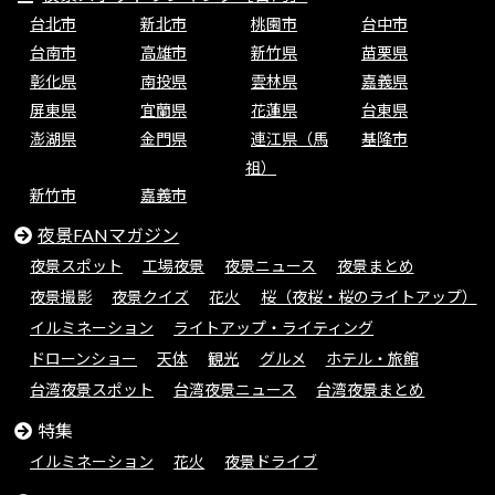
台北市
新北市
桃園市
台中市
台南市
高雄市
新竹県
苗栗県
彰化県
南投県
雲林県
嘉義県
屏東県
宜蘭県
花蓮県
台東県
澎湖県
金門県
連江県（馬
基隆市
祖）
新竹市
嘉義市
夜景FANマガジン
夜景スポット
工場夜景
夜景ニュース
夜景まとめ
夜景撮影
夜景クイズ
花火
桜（夜桜・桜のライトアップ）
イルミネーション
ライトアップ・ライティング
ドローンショー
天体
観光
グルメ
ホテル・旅館
台湾夜景スポット
台湾夜景ニュース
台湾夜景まとめ
特集
イルミネーション
花火
夜景ドライブ