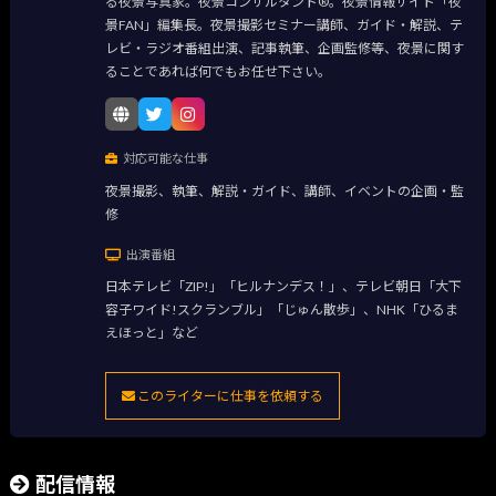
る夜景写真家。夜景コンサルタント®。夜景情報サイト「夜
景FAN」編集長。夜景撮影セミナー講師、ガイド・解説、テ
レビ・ラジオ番組出演、記事執筆、企画監修等、夜景に関す
ることであれば何でもお任せ下さい。
対応可能な仕事
夜景撮影、執筆、解説・ガイド、講師、イベントの企画・監
修
出演番組
日本テレビ「ZIP!」「ヒルナンデス！」、テレビ朝日「大下
容子ワイド!スクランブル」「じゅん散歩」、NHK「ひるま
えほっと」など
このライターに仕事を依頼する
配信情報