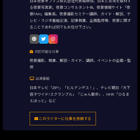
日本夜景オフィス株式会社代表取締役。日本と台湾を取材す
る夜景写真家。夜景コンサルタント®。夜景情報サイト「夜
景FAN」編集長。夜景撮影セミナー講師、ガイド・解説、テ
レビ・ラジオ番組出演、記事執筆、企画監修等、夜景に関す
ることであれば何でもお任せ下さい。
対応可能な仕事
夜景撮影、執筆、解説・ガイド、講師、イベントの企画・監
修
出演番組
日本テレビ「ZIP!」「ヒルナンデス！」、テレビ朝日「大下
容子ワイド!スクランブル」「じゅん散歩」、NHK「ひるま
えほっと」など
このライターに仕事を依頼する