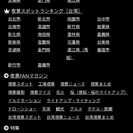
澎湖県
金門県
連江県
夜景スポットランキング［台湾］
台北市
新北市
桃園市
台中市
台南市
高雄市
新竹県
苗栗県
彰化県
南投県
雲林県
嘉義県
屏東県
宜蘭県
花蓮県
台東県
澎湖県
金門県
連江県（馬
基隆市
祖）
新竹市
嘉義市
夜景FANマガジン
夜景スポット
工場夜景
夜景ニュース
夜景まとめ
夜景撮影
夜景クイズ
花火
桜（夜桜・桜のライトアップ）
イルミネーション
ライトアップ・ライティング
ドローンショー
天体
観光
グルメ
ホテル・旅館
台湾夜景スポット
台湾夜景ニュース
台湾夜景まとめ
特集