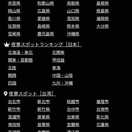
奈良県
和歌山県
鳥取県
島根県
岡山県
広島県
山口県
徳島県
香川県
愛媛県
高知県
福岡県
佐賀県
長崎県
熊本県
大分県
宮崎県
鹿児島県
沖縄県
夜景スポットランキング［日本］
北海道・東北
北関東
関東・首都圏
甲信越
北陸
東海
関西
中国・山陰
四国
九州・沖縄
夜景スポット［台湾］
台北市
新北市
桃園市
基隆市
新竹市
新竹県
台中市
台南市
高雄市
屏東県
台東県
彰化県
南投県
苗栗県
宜蘭県
花蓮県