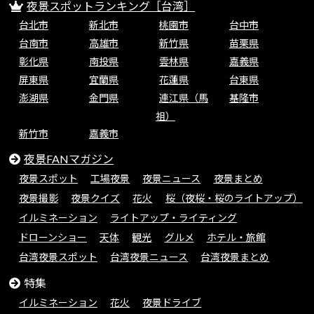
夜景スポットランキング［台湾］
台北市
新北市
桃園市
台中市
台南市
高雄市
新竹県
苗栗県
彰化県
南投県
雲林県
嘉義県
屏東県
宜蘭県
花蓮県
台東県
澎湖県
金門県
連江県（馬
基隆市
祖）
新竹市
嘉義市
夜景FANマガジン
夜景スポット
工場夜景
夜景ニュース
夜景まとめ
夜景撮影
夜景クイズ
花火
桜（夜桜・桜のライトアップ）
イルミネーション
ライトアップ・ライティング
ドローンショー
天体
観光
グルメ
ホテル・旅館
台湾夜景スポット
台湾夜景ニュース
台湾夜景まとめ
特集
イルミネーション
花火
夜景ドライブ