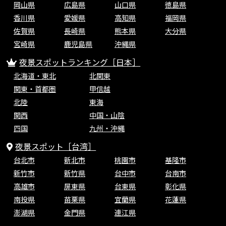
岡山県
広島県
山口県
徳島県
香川県
愛媛県
高知県
福岡県
佐賀県
長崎県
熊本県
大分県
宮崎県
鹿児島県
沖縄県
夜景スポットランキング［日本］
北海道・東北
北関東
関東・首都圏
甲信越
北陸
東海
関西
中国・山陰
四国
九州・沖縄
夜景スポット［台湾］
台北市
新北市
桃園市
基隆市
新竹市
新竹県
台中市
台南市
高雄市
屏東県
台東県
彰化県
南投県
苗栗県
宜蘭県
花蓮県
澎湖県
金門県
連江県