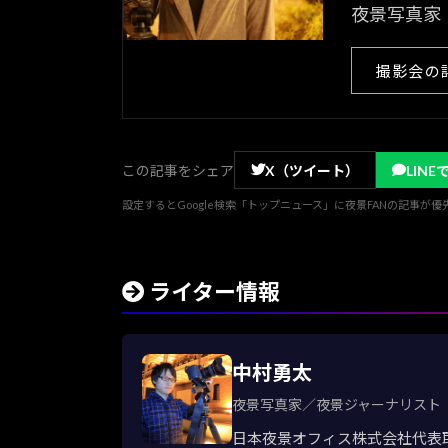
夜景写真家
撮影会の
この記事をシェア
X（ツイート）
LINE
設定するとGoogle検索「トップニュース」に夜景FANの記事が
ライター情報
中村勇太
夜景写真家／夜景ジャーナリスト
日本夜景オフィス株式会社代表