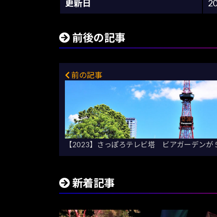
更新日
2
前後の記事
前の記事
【2023】さっぽろテレビ塔 ビアガーデンが 
新着記事