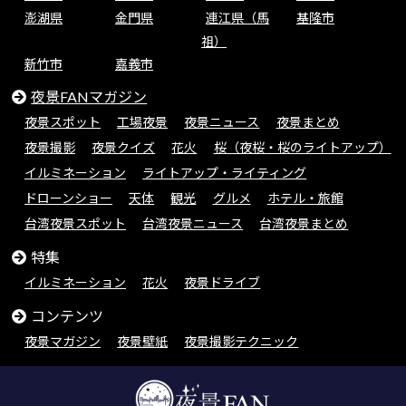
澎湖県
金門県
連江県（馬
基隆市
祖）
新竹市
嘉義市
夜景FANマガジン
夜景スポット
工場夜景
夜景ニュース
夜景まとめ
夜景撮影
夜景クイズ
花火
桜（夜桜・桜のライトアップ）
イルミネーション
ライトアップ・ライティング
ドローンショー
天体
観光
グルメ
ホテル・旅館
台湾夜景スポット
台湾夜景ニュース
台湾夜景まとめ
特集
イルミネーション
花火
夜景ドライブ
コンテンツ
夜景マガジン
夜景壁紙
夜景撮影テクニック