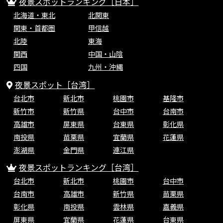
夜景スポットランキング［日本］
北海道・東北
北関東
関東・首都圏
甲信越
北陸
東海
関西
中国・山陰
四国
九州・沖縄
夜景スポット［台湾］
台北市
新北市
桃園市
基隆市
新竹市
新竹県
台中市
台南市
高雄市
屏東県
台東県
彰化県
南投県
苗栗県
宜蘭県
花蓮県
澎湖県
金門県
連江県
夜景スポットランキング［台湾］
台北市
新北市
桃園市
台中市
台南市
高雄市
新竹県
苗栗県
彰化県
南投県
雲林県
嘉義県
屏東県
宜蘭県
花蓮県
台東県