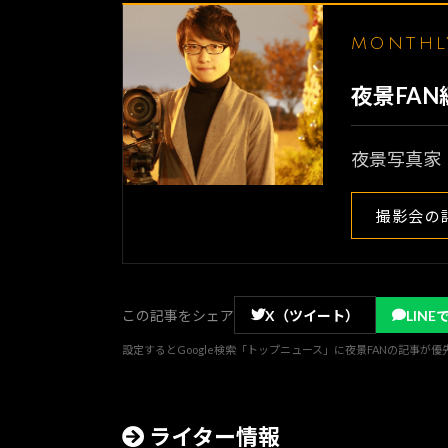
MONTH
夜景FA
夜景写真家
撮影会の
この記事をシェア
X（ツイート）
LINE
設定するとGoogle検索「トップニュース」に夜景FANの記事が
ライター情報