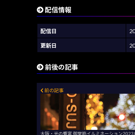
配信情報
配信日
2
更新日
2
前後の記事
前の記事
大阪・光の饗宴 御堂筋イルミネーション202