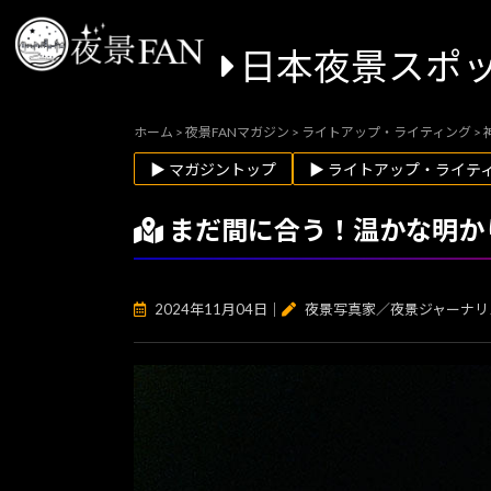
日本夜景スポ
ホーム
>
夜景FANマガジン
>
ライトアップ・ライティング
>
▶ マガジントップ
▶ ライトアップ・ライテ
まだ間に合う！温かな明か
2024年11月04日
｜
夜景写真家／夜景ジャーナリ