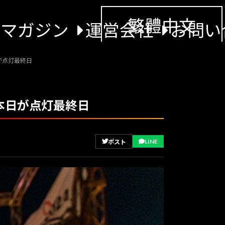
繁體中文
景マガジン
運営会社
お問い
が点灯最終日
本日が点灯最終日
LINE
ポスト