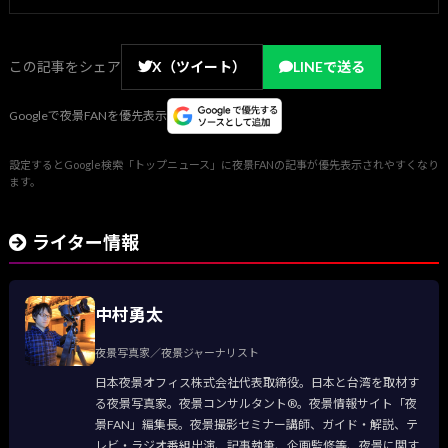
この記事をシェア
X（ツイート）
LINEで送る
Googleで夜景FANを優先表示
設定するとGoogle検索「トップニュース」に夜景FANの記事が優先表示されやすくなり
ます。
ライター情報
中村勇太
夜景写真家／夜景ジャーナリスト
日本夜景オフィス株式会社代表取締役。日本と台湾を取材す
る夜景写真家。夜景コンサルタント®。夜景情報サイト「夜
景FAN」編集長。夜景撮影セミナー講師、ガイド・解説、テ
レビ・ラジオ番組出演、記事執筆、企画監修等、夜景に関す