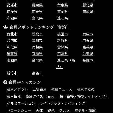
高雄市
屏東県
台東県
彰化県
南投県
苗栗県
宜蘭県
花蓮県
澎湖県
金門県
連江県
夜景スポットランキング［台湾］
台北市
新北市
桃園市
台中市
台南市
高雄市
新竹県
苗栗県
彰化県
南投県
雲林県
嘉義県
屏東県
宜蘭県
花蓮県
台東県
澎湖県
金門県
連江県（馬
基隆市
祖）
新竹市
嘉義市
夜景FANマガジン
夜景スポット
工場夜景
夜景ニュース
夜景まとめ
夜景撮影
夜景クイズ
花火
桜（夜桜・桜のライトアップ）
イルミネーション
ライトアップ・ライティング
ドローンショー
天体
観光
グルメ
ホテル・旅館