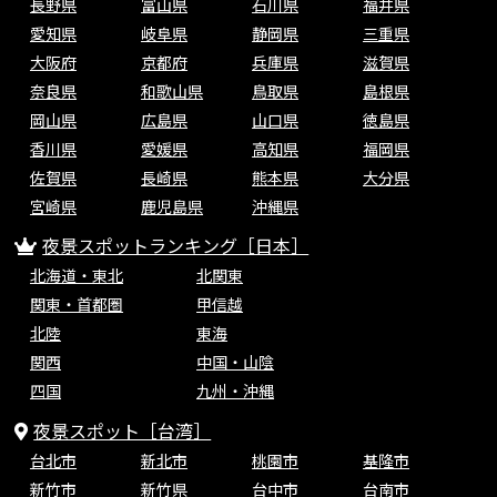
長野県
富山県
石川県
福井県
愛知県
岐阜県
静岡県
三重県
大阪府
京都府
兵庫県
滋賀県
奈良県
和歌山県
鳥取県
島根県
岡山県
広島県
山口県
徳島県
香川県
愛媛県
高知県
福岡県
佐賀県
長崎県
熊本県
大分県
宮崎県
鹿児島県
沖縄県
夜景スポットランキング［日本］
北海道・東北
北関東
関東・首都圏
甲信越
北陸
東海
関西
中国・山陰
四国
九州・沖縄
夜景スポット［台湾］
台北市
新北市
桃園市
基隆市
新竹市
新竹県
台中市
台南市