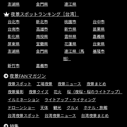
澎湖県
金門県
連江県
夜景スポットランキング［台湾］
台北市
新北市
桃園市
台中市
台南市
高雄市
新竹県
苗栗県
彰化県
南投県
雲林県
嘉義県
屏東県
宜蘭県
花蓮県
台東県
澎湖県
金門県
連江県（馬
基隆市
祖）
新竹市
嘉義市
夜景FANマガジン
夜景スポット
工場夜景
夜景ニュース
夜景まとめ
夜景撮影
夜景クイズ
花火
桜（夜桜・桜のライトアップ）
イルミネーション
ライトアップ・ライティング
ドローンショー
天体
観光
グルメ
ホテル・旅館
台湾夜景スポット
台湾夜景ニュース
台湾夜景まとめ
特集