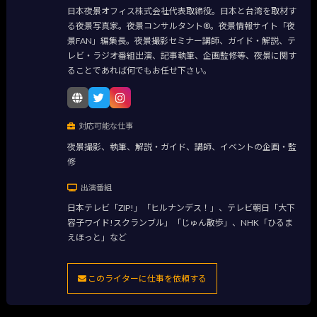
日本夜景オフィス株式会社代表取締役。日本と台湾を取材す
る夜景写真家。夜景コンサルタント®。夜景情報サイト「夜
景FAN」編集長。夜景撮影セミナー講師、ガイド・解説、テ
レビ・ラジオ番組出演、記事執筆、企画監修等、夜景に関す
ることであれば何でもお任せ下さい。
対応可能な仕事
夜景撮影、執筆、解説・ガイド、講師、イベントの企画・監
修
出演番組
日本テレビ「ZIP!」「ヒルナンデス！」、テレビ朝日「大下
容子ワイド!スクランブル」「じゅん散歩」、NHK「ひるま
えほっと」など
このライターに仕事を依頼する