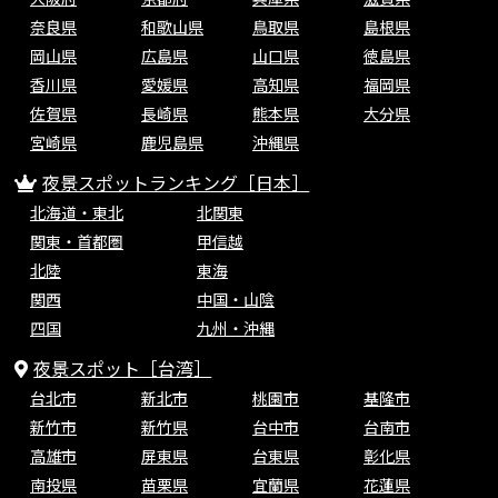
奈良県
和歌山県
鳥取県
島根県
岡山県
広島県
山口県
徳島県
香川県
愛媛県
高知県
福岡県
佐賀県
長崎県
熊本県
大分県
宮崎県
鹿児島県
沖縄県
夜景スポットランキング［日本］
北海道・東北
北関東
関東・首都圏
甲信越
北陸
東海
関西
中国・山陰
四国
九州・沖縄
夜景スポット［台湾］
台北市
新北市
桃園市
基隆市
新竹市
新竹県
台中市
台南市
高雄市
屏東県
台東県
彰化県
南投県
苗栗県
宜蘭県
花蓮県