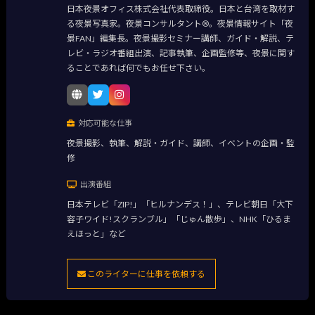
日本夜景オフィス株式会社代表取締役。日本と台湾を取材す
る夜景写真家。夜景コンサルタント®。夜景情報サイト「夜
景FAN」編集長。夜景撮影セミナー講師、ガイド・解説、テ
レビ・ラジオ番組出演、記事執筆、企画監修等、夜景に関す
ることであれば何でもお任せ下さい。
対応可能な仕事
夜景撮影、執筆、解説・ガイド、講師、イベントの企画・監
修
出演番組
日本テレビ「ZIP!」「ヒルナンデス！」、テレビ朝日「大下
容子ワイド!スクランブル」「じゅん散歩」、NHK「ひるま
えほっと」など
このライターに仕事を依頼する