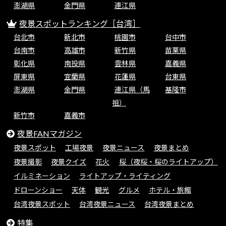
澎湖県
金門県
連江県
夜景スポットランキング［台湾］
台北市
新北市
桃園市
台中市
台南市
高雄市
新竹県
苗栗県
彰化県
南投県
雲林県
嘉義県
屏東県
宜蘭県
花蓮県
台東県
澎湖県
金門県
連江県（馬
基隆市
祖）
新竹市
嘉義市
夜景FANマガジン
夜景スポット
工場夜景
夜景ニュース
夜景まとめ
夜景撮影
夜景クイズ
花火
桜（夜桜・桜のライトアップ）
イルミネーション
ライトアップ・ライティング
ドローンショー
天体
観光
グルメ
ホテル・旅館
台湾夜景スポット
台湾夜景ニュース
台湾夜景まとめ
特集