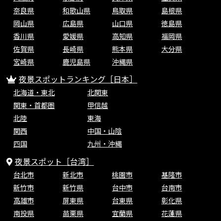
奈良県
和歌山県
鳥取県
島根県
岡山県
広島県
山口県
徳島県
香川県
愛媛県
高知県
福岡県
佐賀県
長崎県
熊本県
大分県
宮崎県
鹿児島県
沖縄県
夜景スポットランキング［日本］
北海道・東北
北関東
関東・首都圏
甲信越
北陸
東海
関西
中国・山陰
四国
九州・沖縄
夜景スポット［台湾］
台北市
新北市
桃園市
基隆市
新竹市
新竹県
台中市
台南市
高雄市
屏東県
台東県
彰化県
南投県
苗栗県
宜蘭県
花蓮県