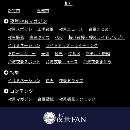
祖）
新竹市
嘉義市
夜景FANマガジン
夜景スポット
工場夜景
夜景ニュース
夜景まとめ
夜景撮影
夜景クイズ
花火
桜（夜桜・桜のライトアップ）
イルミネーション
ライトアップ・ライティング
ドローンショー
天体
観光
グルメ
ホテル・旅館
台湾夜景スポット
台湾夜景ニュース
台湾夜景まとめ
特集
イルミネーション
花火
夜景ドライブ
コンテンツ
夜景マガジン
夜景壁紙
夜景撮影テクニック