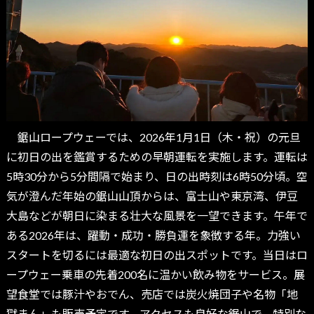
鋸山ロープウェーでは、2026年1月1日（木・祝）の元旦
に初日の出を鑑賞するための早朝運転を実施します。運転は
5時30分から5分間隔で始まり、日の出時刻は6時50分頃。空
気が澄んだ年始の鋸山山頂からは、富士山や東京湾、伊豆
大島などが朝日に染まる壮大な風景を一望できます。午年で
ある2026年は、躍動・成功・勝負運を象徴する年。力強い
スタートを切るには最適な初日の出スポットです。当日はロ
ープウェー乗車の先着200名に温かい飲み物をサービス。展
望食堂では豚汁やおでん、売店では炭火焼団子や名物「地
獄まん」も販売予定です。アクセスも良好な鋸山で、特別な