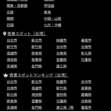
関東・首都圏
甲信越
北陸
東海
関西
中国・山陰
四国
九州・沖縄
夜景スポット［台湾］
台北市
新北市
桃園市
基隆市
新竹市
新竹県
台中市
台南市
高雄市
屏東県
台東県
彰化県
南投県
苗栗県
宜蘭県
花蓮県
澎湖県
金門県
連江県
夜景スポットランキング［台湾］
台北市
新北市
桃園市
台中市
台南市
高雄市
新竹県
苗栗県
彰化県
南投県
雲林県
嘉義県
屏東県
宜蘭県
花蓮県
台東県
澎湖県
金門県
連江県（馬
基隆市