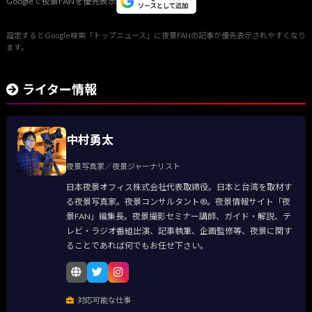
Googleで夜景FANを優先表示
設定するとGoogle検索「トップニュース」に夜景FANの記事が優先表示されやすくなり
ます。
ライター情報
中村勇太
夜景写真家／夜景ジャーナリスト
日本夜景オフィス株式会社代表取締役。日本と台湾を取材す
る夜景写真家。夜景コンサルタント®。夜景情報サイト「夜
景FAN」編集長。夜景撮影セミナー講師、ガイド・解説、テ
レビ・ラジオ番組出演、記事執筆、企画監修等、夜景に関す
ることであれば何でもお任せ下さい。
対応可能な仕事