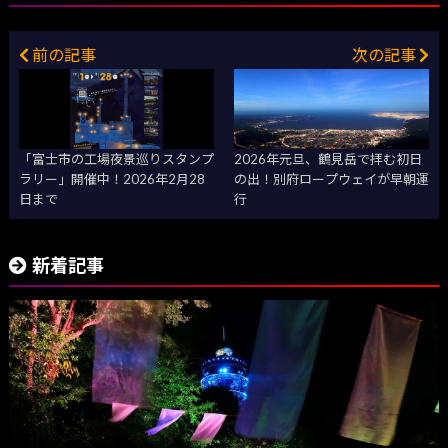
前の記事
次の記事
「富士市の工場夜景巡りスタンプ
2026年元旦、鶴見岳で拝む初日
ラリー」開催中！2026年2月28
の出！別府ロープウェイが早朝運
日まで
行
新着記事