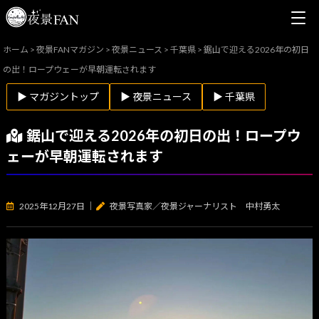
ホーム
>
夜景FANマガジン
>
夜景ニュース
>
千葉県
>
鋸山で迎える2026年の初日
の出！ロープウェーが早朝運転されます
▶ マガジントップ
▶ 夜景ニュース
▶ 千葉県
鋸山で迎える2026年の初日の出！ロープウ
ェーが早朝運転されます
2025年12月27日
｜
夜景写真家／夜景ジャーナリスト 中村勇太