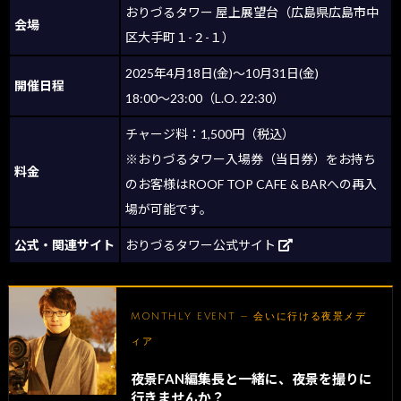
おりづるタワー 屋上展望台（広島県広島市中
会場
区大手町１-２-１）
2025年4月18日(金)〜10月31日(金)
開催日程
18:00〜23:00（L.O. 22:30）
チャージ料：1,500円（税込）
※おりづるタワー入場券（当日券）をお持ち
料金
のお客様はROOF TOP CAFE & BARへの再入
場が可能です。
公式・関連サイト
おりづるタワー公式サイト
MONTHLY EVENT — 会いに行ける夜景メデ
ィア
夜景FAN編集長と一緒に、夜景を撮りに
行きませんか？