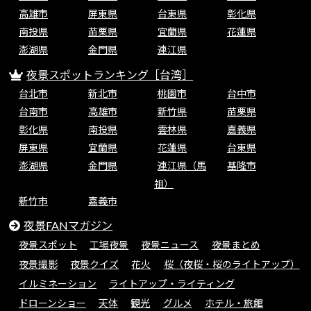
高雄市
屏東県
台東県
彰化県
南投県
苗栗県
宜蘭県
花蓮県
澎湖県
金門県
連江県
夜景スポットランキング［台湾］
台北市
新北市
桃園市
台中市
台南市
高雄市
新竹県
苗栗県
彰化県
南投県
雲林県
嘉義県
屏東県
宜蘭県
花蓮県
台東県
澎湖県
金門県
連江県（馬
基隆市
祖）
新竹市
嘉義市
夜景FANマガジン
夜景スポット
工場夜景
夜景ニュース
夜景まとめ
夜景撮影
夜景クイズ
花火
桜（夜桜・桜のライトアップ）
イルミネーション
ライトアップ・ライティング
ドローンショー
天体
観光
グルメ
ホテル・旅館