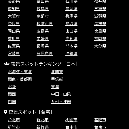
長野県
富山県
石川県
福井県
愛知県
岐阜県
静岡県
三重県
大阪府
京都府
兵庫県
滋賀県
奈良県
和歌山県
鳥取県
島根県
岡山県
広島県
山口県
徳島県
香川県
愛媛県
高知県
福岡県
佐賀県
長崎県
熊本県
大分県
宮崎県
鹿児島県
沖縄県
夜景スポットランキング［日本］
北海道・東北
北関東
関東・首都圏
甲信越
北陸
東海
関西
中国・山陰
四国
九州・沖縄
夜景スポット［台湾］
台北市
新北市
桃園市
基隆市
新竹市
新竹県
台中市
台南市