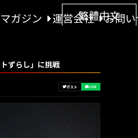
繁體中文
景マガジン
運営会社
お問い
ントずらし」に挑戦
LINE
ポスト