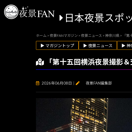
日本夜景スポ
ホーム
>
夜景FANマガジン
>
夜景ニュース
>
神奈川県
>
「第
▶ マガジントップ
▶ 夜景ニュース
▶ 
「第十五回横浜夜景撮影＆
2026年06月08日
｜
夜景FAN編集部