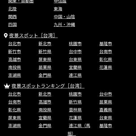
関東・首都圏
甲信越
北陸
東海
関西
中国・山陰
四国
九州・沖縄
夜景スポット［台湾］
台北市
新北市
桃園市
基隆市
新竹市
新竹県
台中市
台南市
高雄市
屏東県
台東県
彰化県
南投県
苗栗県
宜蘭県
花蓮県
澎湖県
金門県
連江県
夜景スポットランキング［台湾］
台北市
新北市
桃園市
台中市
台南市
高雄市
新竹県
苗栗県
彰化県
南投県
雲林県
嘉義県
屏東県
宜蘭県
花蓮県
台東県
澎湖県
金門県
連江県（馬
基隆市
祖）