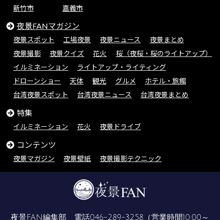
新竹市
嘉義市
夜景FANマガジン
夜景スポット
工場夜景
夜景ニュース
夜景まとめ
夜景撮影
夜景クイズ
花火
桜（夜桜・桜のライトアップ）
イルミネーション
ライトアップ・ライティング
ドローンショー
天体
観光
グルメ
ホテル・旅館
台湾夜景スポット
台湾夜景ニュース
台湾夜景まとめ
特集
イルミネーション
花火
夜景ドライブ
コンテンツ
夜景マガジン
夜景壁紙
夜景撮影テクニック
夜景FAN編集部 電話
046-289-3258
（営業時間10:00～