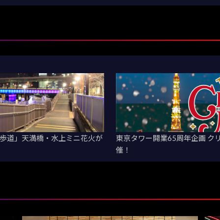
の散歩道」天満橋・水上ミニ花火が
東京タワー開業65周年企画 クリ
催！