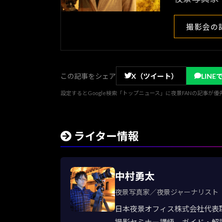
撮影会の
この記事をシェア
X（ツイート）
LINE
設定するとGoogle検索「トップニュース」に夜景FANの記事が
ライター情報
中村勇太
夜景写真家／夜景ジャーナリスト
日本夜景オフィス株式会社代表
撮影セミナー講師、ガイド・解