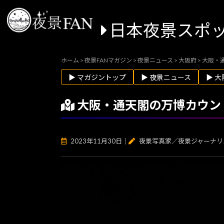
日本夜景スポ
ホーム
>
夜景FANマガジン
>
夜景ニュース
>
大阪府
>
大阪・
▶ マガジントップ
▶ 夜景ニュース
▶ 大
大阪・通天閣の万博カウン
2023年11月30日
｜
夜景写真家／夜景ジャーナリ