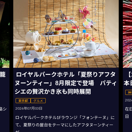
灯籠
ロイヤルパークホテル「夏祭りアフタ
【
ヌーンティー」8月限定で登場 パティ
本
シエの贅沢かき氷も同時展開
神
20
東京都
グルメ
2026年07月03日
の島シ
在
日
ロイヤルパークホテル1Fラウンジ「フォンテーヌ」に
て、夏祭りの屋台をテーマにしたアフタヌーンティー