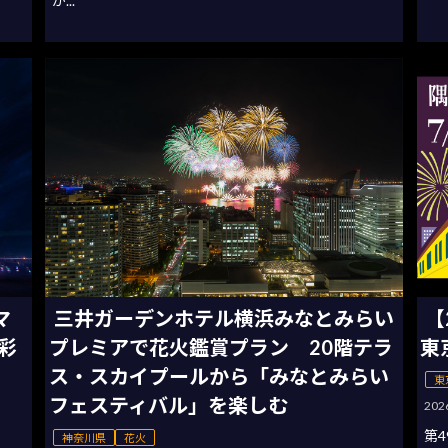
が...
マ
三井ガーデンホテル横浜みなとみらい
【
彩
プレミアで花火鑑賞プラン 20階テラ
東
ス・スカイプールから「みなとみらい
東
フェスティバル」を楽しむ
20
第4
神奈川県
花火