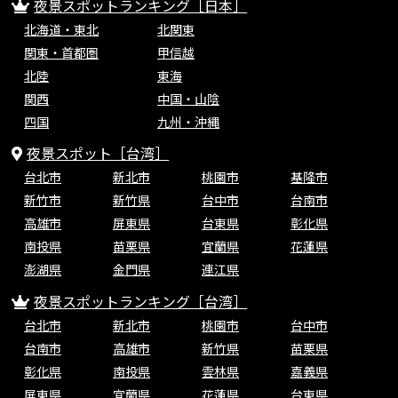
夜景スポットランキング［日本］
北海道・東北
北関東
関東・首都圏
甲信越
北陸
東海
関西
中国・山陰
四国
九州・沖縄
夜景スポット［台湾］
台北市
新北市
桃園市
基隆市
新竹市
新竹県
台中市
台南市
高雄市
屏東県
台東県
彰化県
南投県
苗栗県
宜蘭県
花蓮県
澎湖県
金門県
連江県
夜景スポットランキング［台湾］
台北市
新北市
桃園市
台中市
台南市
高雄市
新竹県
苗栗県
彰化県
南投県
雲林県
嘉義県
屏東県
宜蘭県
花蓮県
台東県