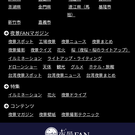
澎湖県
金門県
連江県（馬
基隆市
祖）
新竹市
嘉義市
夜景FANマガジン
夜景スポット
工場夜景
夜景ニュース
夜景まとめ
夜景撮影
夜景クイズ
花火
桜（夜桜・桜のライトアップ）
イルミネーション
ライトアップ・ライティング
ドローンショー
天体
観光
グルメ
ホテル・旅館
台湾夜景スポット
台湾夜景ニュース
台湾夜景まとめ
特集
イルミネーション
花火
夜景ドライブ
コンテンツ
夜景マガジン
夜景壁紙
夜景撮影テクニック