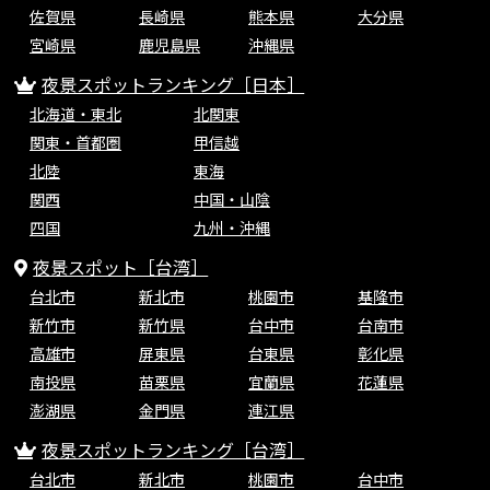
佐賀県
長崎県
熊本県
大分県
宮崎県
鹿児島県
沖縄県
夜景スポットランキング［日本］
北海道・東北
北関東
関東・首都圏
甲信越
北陸
東海
関西
中国・山陰
四国
九州・沖縄
夜景スポット［台湾］
台北市
新北市
桃園市
基隆市
新竹市
新竹県
台中市
台南市
高雄市
屏東県
台東県
彰化県
南投県
苗栗県
宜蘭県
花蓮県
澎湖県
金門県
連江県
夜景スポットランキング［台湾］
台北市
新北市
桃園市
台中市