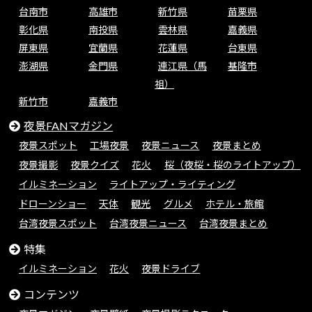
台南市
高雄市
新竹県
苗栗県
彰化県
南投県
雲林県
嘉義県
屏東県
宜蘭県
花蓮県
台東県
澎湖県
金門県
連江県（馬
基隆市
祖）
新竹市
嘉義市
夜景FANマガジン
夜景スポット
工場夜景
夜景ニュース
夜景まとめ
夜景撮影
夜景クイズ
花火
桜（夜桜・桜のライトアップ）
イルミネーション
ライトアップ・ライティング
ドローンショー
天体
観光
グルメ
ホテル・旅館
台湾夜景スポット
台湾夜景ニュース
台湾夜景まとめ
特集
イルミネーション
花火
夜景ドライブ
コンテンツ