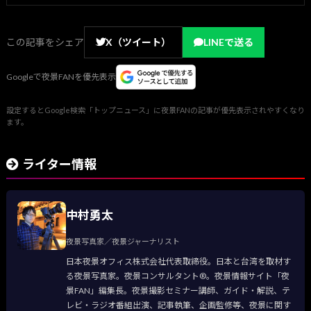
この記事をシェア
X（ツイート）
LINEで送る
Googleで夜景FANを優先表示
設定するとGoogle検索「トップニュース」に夜景FANの記事が優先表示されやすくなり
ます。
ライター情報
中村勇太
夜景写真家／夜景ジャーナリスト
日本夜景オフィス株式会社代表取締役。日本と台湾を取材す
る夜景写真家。夜景コンサルタント®。夜景情報サイト「夜
景FAN」編集長。夜景撮影セミナー講師、ガイド・解説、テ
レビ・ラジオ番組出演、記事執筆、企画監修等、夜景に関す