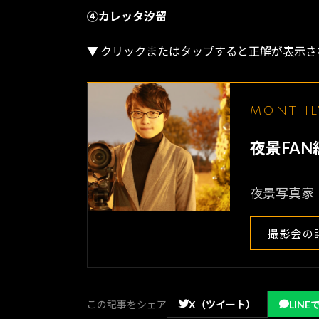
④カレッタ汐留
▼ クリックまたはタップすると正解が表示さ
MONTH
夜景FA
夜景写真家
撮影会の
この記事をシェア
X（ツイート）
LINE