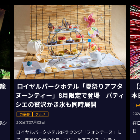
灯籠
ロイヤルパークホテル「夏祭りアフタ
【
ヌーンティー」8月限定で登場 パティ
本
シエの贅沢かき氷も同時展開
神
20
東京都
グルメ
2026年07月03日
の島シ
在
日
ロイヤルパークホテル1Fラウンジ「フォンテーヌ」に
て、夏祭りの屋台をテーマにしたアフタヌーンティー