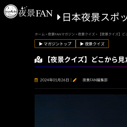
日本夜景スポ
ホーム
>
夜景FANマガジン
>
夜景クイズ
>
【夜景クイズ】ど
▶ マガジントップ
▶ 夜景クイズ
【夜景クイズ】どこから見
2024年01月26日
｜
夜景FAN編集部