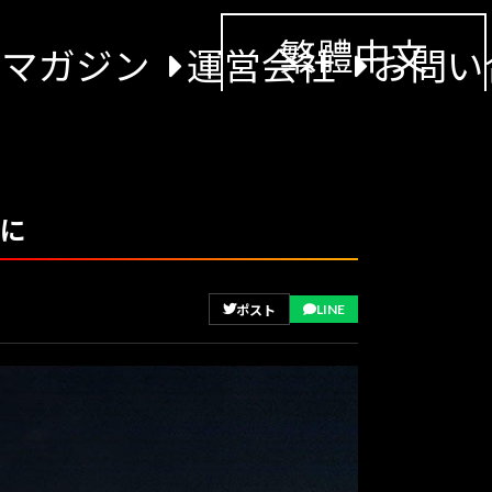
繁體中文
景マガジン
運営会社
お問い
前に
LINE
ポスト