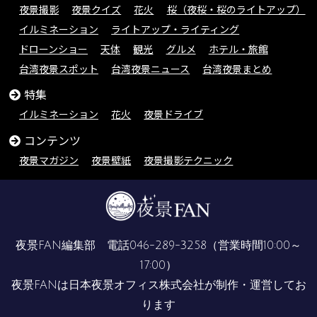
夜景撮影
夜景クイズ
花火
桜（夜桜・桜のライトアップ）
イルミネーション
ライトアップ・ライティング
ドローンショー
天体
観光
グルメ
ホテル・旅館
台湾夜景スポット
台湾夜景ニュース
台湾夜景まとめ
特集
イルミネーション
花火
夜景ドライブ
コンテンツ
夜景マガジン
夜景壁紙
夜景撮影テクニック
夜景FAN編集部 電話
046-289-3258
（営業時間10:00～
17:00）
夜景FANは
日本夜景オフィス株式会社
が制作・運営してお
ります