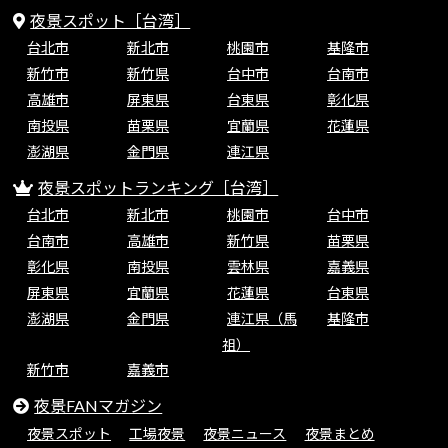
夜景スポット［台湾］
台北市
新北市
桃園市
基隆市
新竹市
新竹県
台中市
台南市
高雄市
屏東県
台東県
彰化県
南投県
苗栗県
宜蘭県
花蓮県
澎湖県
金門県
連江県
夜景スポットランキング［台湾］
台北市
新北市
桃園市
台中市
台南市
高雄市
新竹県
苗栗県
彰化県
南投県
雲林県
嘉義県
屏東県
宜蘭県
花蓮県
台東県
澎湖県
金門県
連江県（馬
基隆市
祖）
新竹市
嘉義市
夜景FANマガジン
夜景スポット
工場夜景
夜景ニュース
夜景まとめ