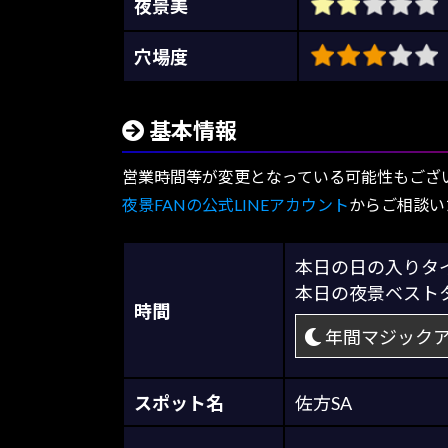
夜景美
穴場度
基本情報
営業時間等が変更となっている可能性もござ
夜景FANの公式LINEアカウント
からご相談い
本日の日の入り
本日の夜景ベス
時間
年間マジック
スポット名
佐方SA