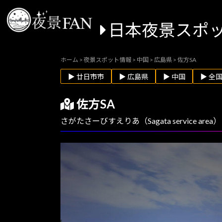
日本夜景スポ
ホーム
>
夜景スポット情報
>
中国
>
広島県
>
佐方SA
▶ 廿日市市
▶ 広島県
▶ 中国
▶ 全
佐方SA
さがたさーびすえりあ（Sagata service area）