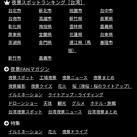
夜景スポットランキング［台湾］
台北市
新北市
桃園市
台中市
台南市
高雄市
新竹県
苗栗県
彰化県
南投県
雲林県
嘉義県
屏東県
宜蘭県
花蓮県
台東県
澎湖県
金門県
連江県（馬
基隆市
祖）
新竹市
嘉義市
夜景FANマガジン
夜景スポット
工場夜景
夜景ニュース
夜景まとめ
夜景撮影
夜景クイズ
花火
桜（夜桜・桜のライトアップ）
イルミネーション
ライトアップ・ライティング
ドローンショー
天体
観光
グルメ
ホテル・旅館
台湾夜景スポット
台湾夜景ニュース
台湾夜景まとめ
特集
イルミネーション
花火
夜景ドライブ