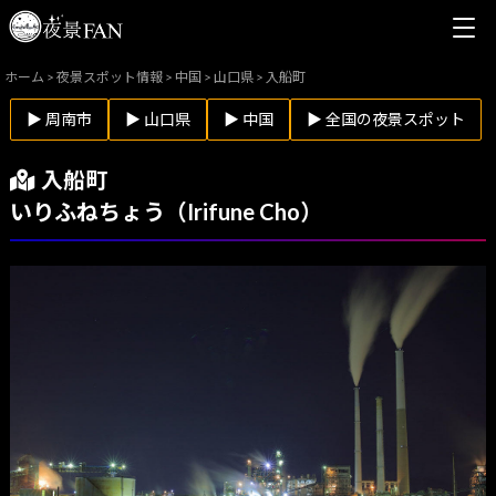
ホーム
>
夜景スポット情報
>
中国
>
山口県
>
入船町
▶ 周南市
▶ 山口県
▶ 中国
▶ 全国の夜景スポット
入船町
いりふねちょう（Irifune Cho）