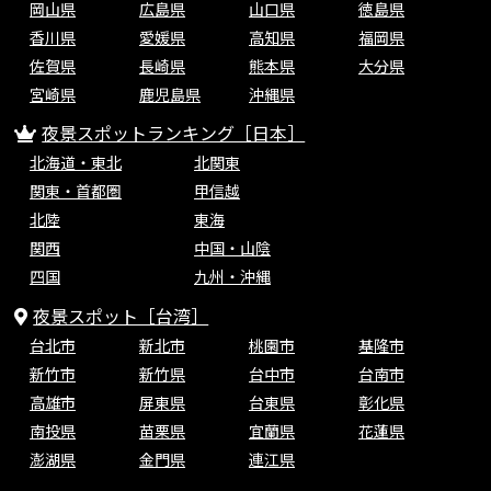
岡山県
広島県
山口県
徳島県
香川県
愛媛県
高知県
福岡県
佐賀県
長崎県
熊本県
大分県
宮崎県
鹿児島県
沖縄県
夜景スポットランキング［日本］
北海道・東北
北関東
関東・首都圏
甲信越
北陸
東海
関西
中国・山陰
四国
九州・沖縄
夜景スポット［台湾］
台北市
新北市
桃園市
基隆市
新竹市
新竹県
台中市
台南市
高雄市
屏東県
台東県
彰化県
南投県
苗栗県
宜蘭県
花蓮県
澎湖県
金門県
連江県