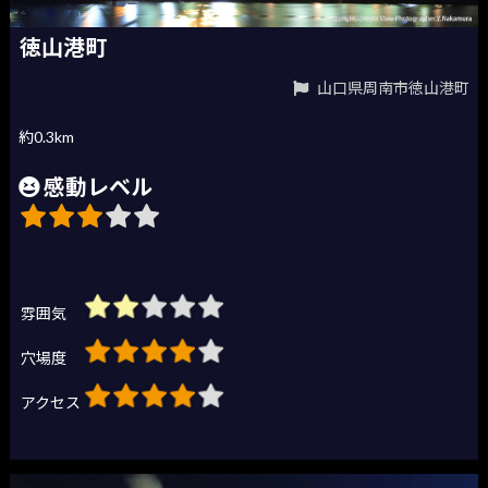
徳山港町
山口県周南市徳山港町
約0.3km
感動レベル
雰囲気
穴場度
アクセス