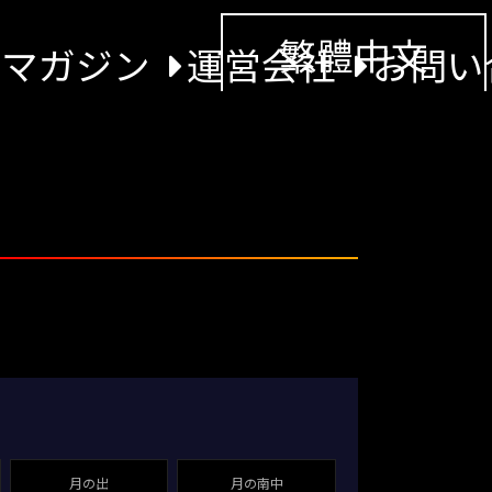
繁體中文
景マガジン
運営会社
お問い
月の出
月の南中