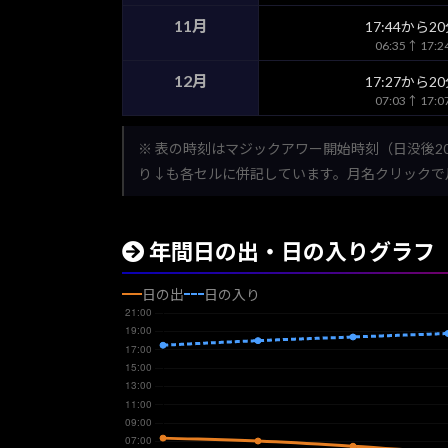
11月
17:44から2
06:35↑ 17:
12月
17:27から2
07:03↑ 17:
※ 表の時刻はマジックアワー開始時刻（日没後2
り↓も各セルに併記しています。月名クリックで
年間日の出・日の入りグラフ
日の出
日の入り