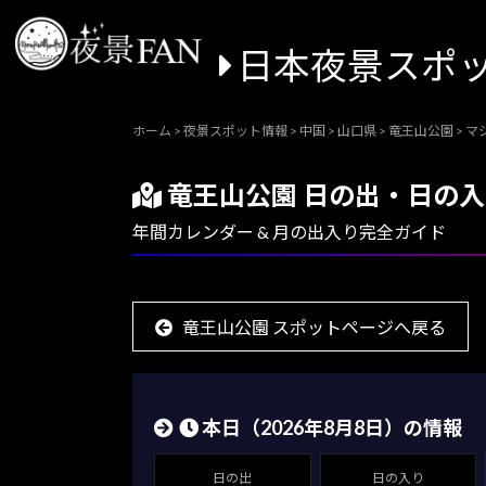
日本夜景スポ
ホーム
>
夜景スポット情報
>
中国
>
山口県
>
竜王山公園
>
マ
竜王山公園 日の出・日の
年間カレンダー & 月の出入り完全ガイド
竜王山公園 スポットページへ戻る
本日（
2026年8月8日
）の情報
日の出
日の入り