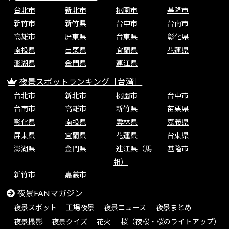
台北市
新北市
桃園市
基隆市
新竹市
新竹県
台中市
台南市
高雄市
屏東県
台東県
彰化県
南投県
苗栗県
宜蘭県
花蓮県
澎湖県
金門県
連江県
夜景スポットランキング［台湾］
台北市
新北市
桃園市
台中市
台南市
高雄市
新竹県
苗栗県
彰化県
南投県
雲林県
嘉義県
屏東県
宜蘭県
花蓮県
台東県
澎湖県
金門県
連江県（馬
基隆市
祖）
新竹市
嘉義市
夜景FANマガジン
夜景スポット
工場夜景
夜景ニュース
夜景まとめ
夜景撮影
夜景クイズ
花火
桜（夜桜・桜のライトアップ）