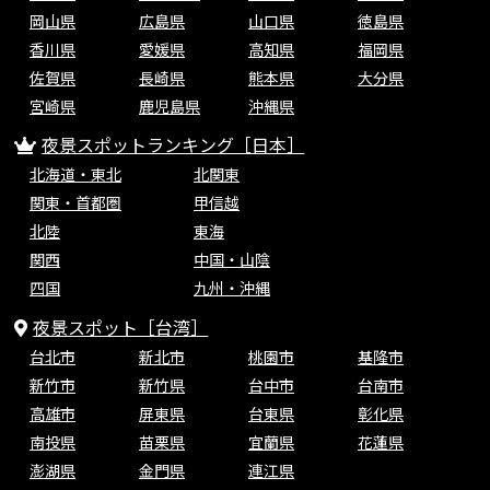
岡山県
広島県
山口県
徳島県
香川県
愛媛県
高知県
福岡県
佐賀県
長崎県
熊本県
大分県
宮崎県
鹿児島県
沖縄県
夜景スポットランキング［日本］
北海道・東北
北関東
関東・首都圏
甲信越
北陸
東海
関西
中国・山陰
四国
九州・沖縄
夜景スポット［台湾］
台北市
新北市
桃園市
基隆市
新竹市
新竹県
台中市
台南市
高雄市
屏東県
台東県
彰化県
南投県
苗栗県
宜蘭県
花蓮県
澎湖県
金門県
連江県