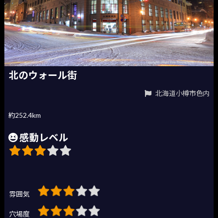
北のウォール街
北海道小樽市色内
約252.4km
感動レベル
雰囲気
穴場度