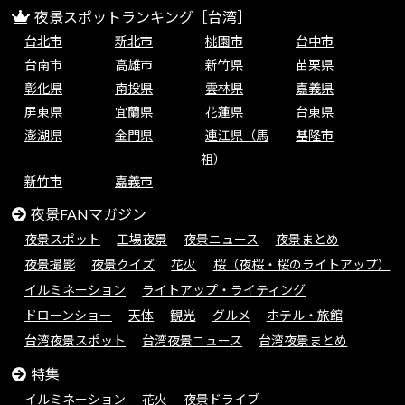
夜景スポットランキング［台湾］
台北市
新北市
桃園市
台中市
台南市
高雄市
新竹県
苗栗県
彰化県
南投県
雲林県
嘉義県
屏東県
宜蘭県
花蓮県
台東県
澎湖県
金門県
連江県（馬
基隆市
祖）
新竹市
嘉義市
夜景FANマガジン
夜景スポット
工場夜景
夜景ニュース
夜景まとめ
夜景撮影
夜景クイズ
花火
桜（夜桜・桜のライトアップ）
イルミネーション
ライトアップ・ライティング
ドローンショー
天体
観光
グルメ
ホテル・旅館
台湾夜景スポット
台湾夜景ニュース
台湾夜景まとめ
特集
イルミネーション
花火
夜景ドライブ