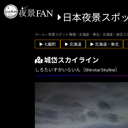
日本夜景スポ
ホーム
>
夜景スポット情報
>
北海道・東北
>
北海道
>
城岱ス
▶ 七飯町
▶ 北海道
▶ 北海道・東北
城岱スカイライン
しろたいすかいらいん（Shirotai Skyline）