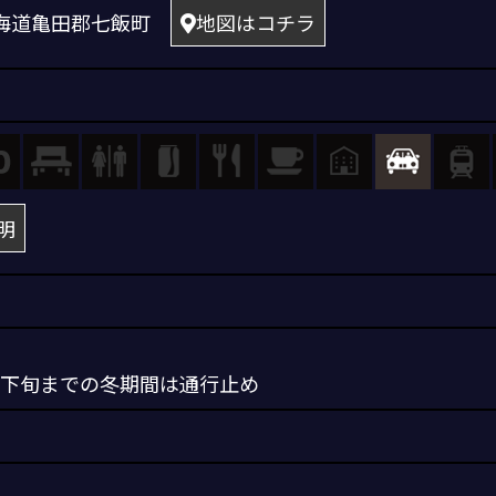
0 北海道亀田郡七飯町
地図はコチラ
明
月下旬までの冬期間は通行止め