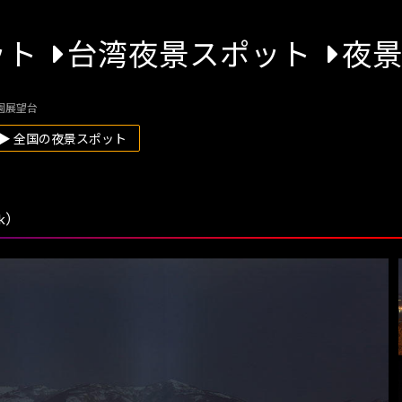
ット
台湾夜景スポット
夜
園展望台
▶ 全国の夜景スポット
k）