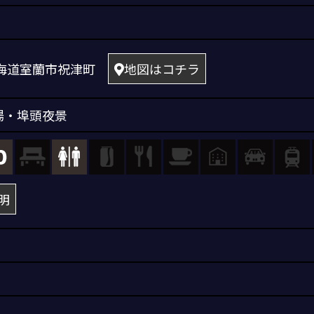
6 北海道室蘭市祝津町
地図はコチラ
場・埠頭夜景
明