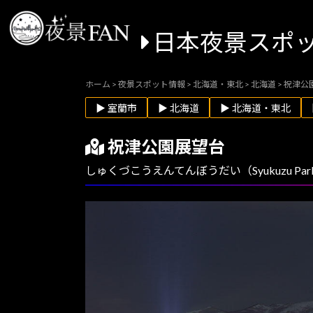
日本夜景スポ
ホーム
>
夜景スポット情報
>
北海道・東北
>
北海道
>
祝津公
▶ 室蘭市
▶ 北海道
▶ 北海道・東北
祝津公園展望台
しゅくづこうえんてんぼうだい（Syukuzu Par